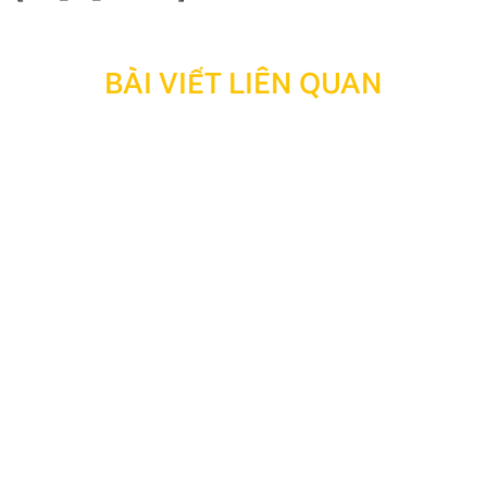
BÀI VIẾT LIÊN QUAN
Thông báo: Ngừng hỗ trợ tra cứu bảo hành đối với
sản phẩm đã hết thời hạn bảo hành
Kính gửi Quý Khách hàng và Quý Đại lý, Nhằm tối ưu