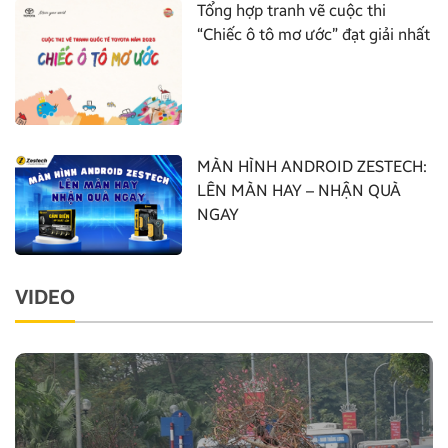
Tổng hợp tranh vẽ cuộc thi
“Chiếc ô tô mơ ước” đạt giải nhất
MÀN HÌNH ANDROID ZESTECH:
LÊN MÀN HAY – NHẬN QUÀ
NGAY
VIDEO