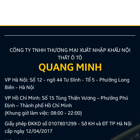
nhiên, để thiết bị phát huy tối đa hiệu quả, hiển thị
sắc nét và tuyệt đối không ảnh hưởng đến hệ […]
CÔNG TY TNHH THƯƠNG MẠI XUẤT NHẬP KHẨU NỘI
THẤT Ô TÔ
QUANG MINH
VP Hà Nội: Số 12 - ngõ 44 Tư Đình - Tổ 5 - Phường Long
Biên - Hà Nội
VP Hồ Chí Minh: Số 15 Tùng Thiện Vương – Phường Phú
Định – Thành phố Hồ Chí Minh
(Khung giờ làm việc: 08:00 - 22:00)
Giấy phép ĐKKD số 0107801299 - Sở KH và ĐT TP Hà Nội
cấp ngày 12/04/2017