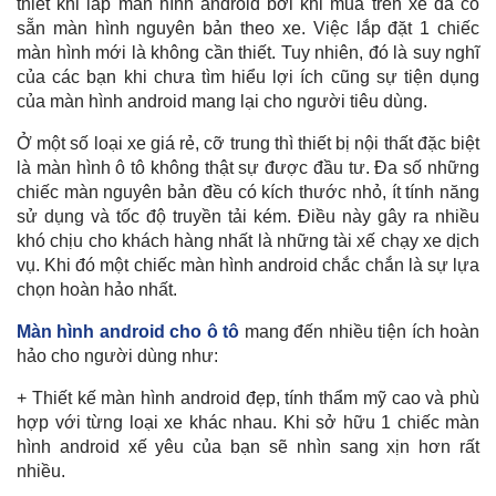
thiết khi lắp màn hình android bởi khi mua
trên xe đã có
sẵn màn hình nguyên bản theo xe. Việc lắp đặt 1 chiếc
màn hình mới là không cần thiết. Tuy nhiên, đó là suy nghĩ
của các bạn khi chưa tìm hiểu lợi ích cũng sự tiện dụng
của màn hình android mang lại cho người tiêu dùng.
Ở một số loại xe giá rẻ, cỡ trung thì thiết bị nội thất đặc biệt
là màn hình ô tô không thật sự được đầu tư. Đa số những
chiếc màn nguyên bản đều có kích thước nhỏ, ít tính năng
sử dụng và tốc độ truyền tải kém. Điều này gây ra nhiều
khó chịu cho khách hàng nhất là những tài xế chạy xe dịch
vụ. Khi đó một chiếc màn hình android chắc chắn là sự lựa
chọn hoàn hảo nhất.
Màn hình android cho ô tô
mang đến nhiều tiện ích hoàn
hảo cho người dùng như:
+ Thiết kế màn hình android đẹp, tính thẩm mỹ cao và phù
hợp với từng loại xe khác nhau. Khi sở hữu 1 chiếc màn
hình android xế yêu của bạn sẽ nhìn sang xịn hơn rất
nhiều.