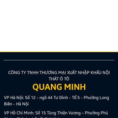
Hướng dẫn lắp màn hình liền camera 360. Những lưu
ý cần biết
Nâng cấp tính năng an toàn và tiện ích giải trí bằng
giải pháp lắp màn hình liền camera 360 đang là xu
hướng được nhiều chủ xe ưu tiên lựa chọn. Tuy
nhiên, để thiết bị phát huy tối đa hiệu quả, hiển thị
sắc nét và tuyệt đối không ảnh hưởng đến hệ […]
CÔNG TY TNHH THƯƠNG MẠI XUẤT NHẬP KHẨU NỘI
THẤT Ô TÔ
QUANG MINH
VP Hà Nội: Số 12 - ngõ 44 Tư Đình - Tổ 5 - Phường Long
Biên - Hà Nội
VP Hồ Chí Minh: Số 15 Tùng Thiện Vương – Phường Phú