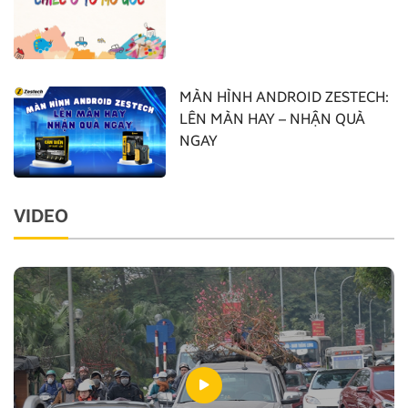
MÀN HÌNH ANDROID ZESTECH:
LÊN MÀN HAY – NHẬN QUÀ
NGAY
VIDEO