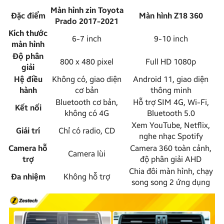
Màn hình zin Toyota
Đặc điểm
Màn hình Z18 360
Prado 2017-2021
Kích thước
6-7 inch
9-10 inch
màn hình
Độ phân
800 x 480 pixel
Full HD 1080p
giải
Hệ điều
Không có, giao diện
Android 11, giao diện
hành
cơ bản
thông minh
Bluetooth cơ bản,
Hỗ trợ SIM 4G, Wi-Fi,
Kết nối
không có 4G
Bluetooth 5.0
Xem YouTube, Netflix,
Giải trí
Chỉ có radio, CD
nghe nhạc Spotify
Camera hỗ
Camera 360 toàn cảnh,
Camera lùi
trợ
độ
phân giải AHD
Chia đôi màn hình, chạy
Đa nhiệm
Không hỗ trợ
song song 2 ứng dụng