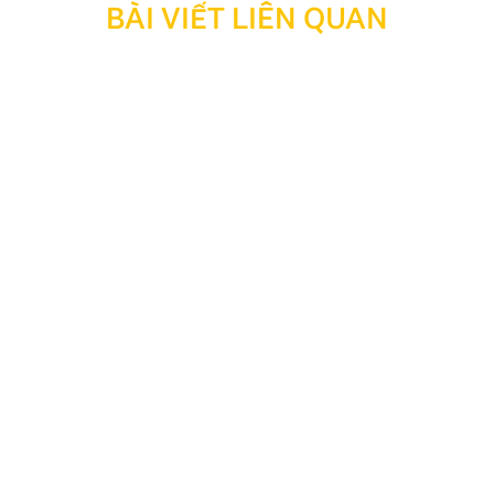
BÀI VIẾT LIÊN QUAN
Thông báo: Ngừng hỗ trợ tra cứu bảo hành đối với
sản phẩm đã hết thời hạn bảo hành
Kính gửi Quý Khách hàng và Quý Đại lý, Nhằm tối ưu
hóa công tác quản lý, lưu trữ dữ liệu và nâng cao hiệu
quả vận hành hệ thống, Công ty TNHH Thương Mại