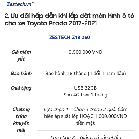
“
Zestech.vn
“
2. Ưu đãi hấp dẫn khi lắp đặt màn hình ô tô
cho xe Toyota Prado 2017-2021
ZESTECH Z18 360
Giá niêm
9.500.000 VNĐ
yết
Bảo hành
Bảo hành 18 tháng (1 đổi 1 năm đầu)
Quà tặng
USB 32GB
Sim 4G free 1 tháng
Chương
Lựa chọn 1 – Chọn 1 trong 2 quà:
Cảm
trình
biến áp suất lốp HOẶC 1.000.000VNĐ
khuyến
tiền mặt
mãi
Lựa chọn 2 – Giảm giá sản phẩm