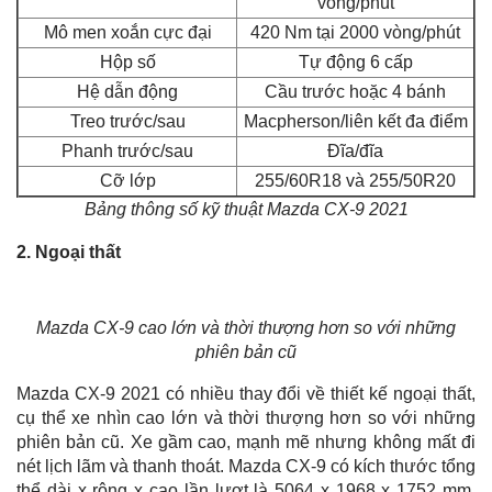
vòng/phút
Mô men xoắn cực đại
420 Nm tại 2000 vòng/phút
Hộp số
Tự động 6 cấp
Hệ dẫn động
Cầu trước hoặc 4 bánh
Treo trước/sau
Macpherson/liên kết đa điểm
Phanh trước/sau
Đĩa/đĩa
Cỡ lớp
255/60R18 và 255/50R20
Bảng thông số kỹ thuật Mazda CX-9 2021
2. Ngoại thất
Mazda CX-9 cao lớn và thời thượng hơn so với những
phiên bản cũ
Mazda CX-9 2021 có nhiều thay đổi về thiết kế ngoại thất,
cụ thể xe nhìn cao lớn và thời thượng hơn so với những
phiên bản cũ. Xe gầm cao, mạnh mẽ nhưng không mất đi
nét lịch lãm và thanh thoát. Mazda CX-9 có kích thước tổng
thể dài x rộng x cao lần lượt là 5064 x 1968 x 1752 mm,