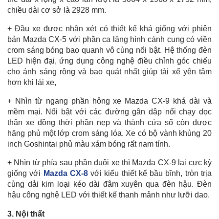
chiều dài cơ sở là 2928 mm.
+ Đầu xe được nhận xét có thiết kế khá giống với phiên
bản Mazda CX-5 với phần ca lăng hình cánh cung có viền
crom sáng bóng bao quanh vô cùng nổi bật. Hệ thống đèn
LED hiện đại, ứng dụng công nghệ điều chỉnh góc chiếu
cho ánh sáng rộng và bao quát nhất giúp tài xế yên tâm
hơn khi lái xe,
+ Nhìn từ ngang phần hông xe Mazda CX-9 khá dài và
mềm mại. Nổi bật với các đường gân dập nổi chạy dọc
thân xe đồng thời phần nẹp và thành cửa sổ còn được
hãng phủ một lớp crom sáng lóa. Xe có bộ vành khủng 20
inch Goshintai phủ màu xám bóng rất nam tính.
+ Nhìn từ phía sau phần đuôi xe thì Mazda CX-9 lại cực kỳ
giống với
Mazda CX-8
với kiểu thiết kế bầu bĩnh, tròn trịa
cùng dải kim loại kéo dài đâm xuyên qua đèn hậu. Đèn
hậu công nghệ LED với thiết kế thanh mảnh như lưỡi dao.
3. Nội thất