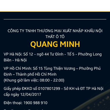
sắc nét và tuyệt đối không ảnh hưởng đến hệ […]
CÔNG TY TNHH THƯƠNG MẠI XUẤT NHẬP KHẨU NỘI
THẤT Ô TÔ
QUANG MINH
VP Hà Nội: Số 12 - ngõ 44 Tư Đình - Tổ 5 - Phường Long
Biên - Hà Nội
VP Hồ Chí Minh: Số 15 Tùng Thiện Vương – Phường Phú
Định – Thành phố Hồ Chí Minh
(Khung giờ làm việc: 08:00 - 22:00)
Giấy phép ĐKKD số 0107801299 - Sở KH và ĐT TP Hà Nội
cấp ngày 12/04/2017
Điện thoại:
1900 988 910