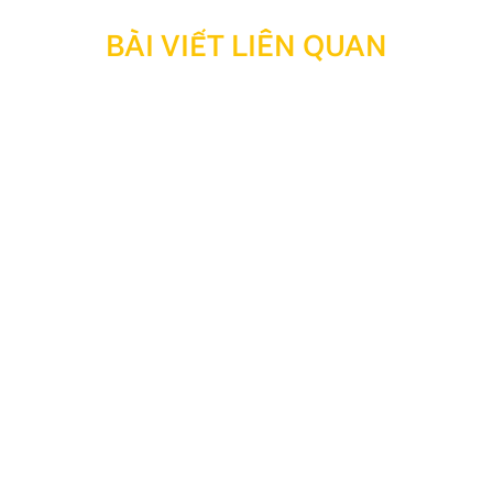
BÀI VIẾT LIÊN QUAN
Thông báo: Ngừng hỗ trợ tra cứu bảo hành đối với
sản phẩm đã hết thời hạn bảo hành
Kính gửi Quý Khách hàng và Quý Đại lý, Nhằm tối ưu
hóa công tác quản lý, lưu trữ dữ liệu và nâng cao hiệu