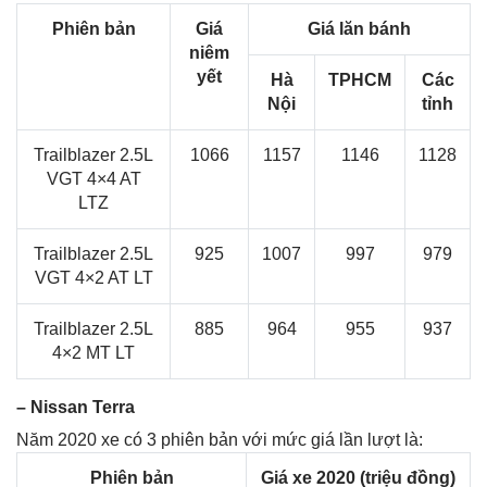
Phiên bản
Giá
Giá lăn bánh
niêm
yết
Hà
TPHCM
Các
Nội
tỉnh
Trailblazer 2.5L
1066
1157
1146
1128
VGT 4×4 AT
LTZ
Trailblazer 2.5L
925
1007
997
979
VGT 4×2 AT LT
Trailblazer 2.5L
885
964
955
937
4×2 MT LT
– Nissan Terra
Năm 2020 xe có 3 phiên bản với mức giá lần lượt là:
Phiên bản
Giá xe 2020 (triệu đồng)