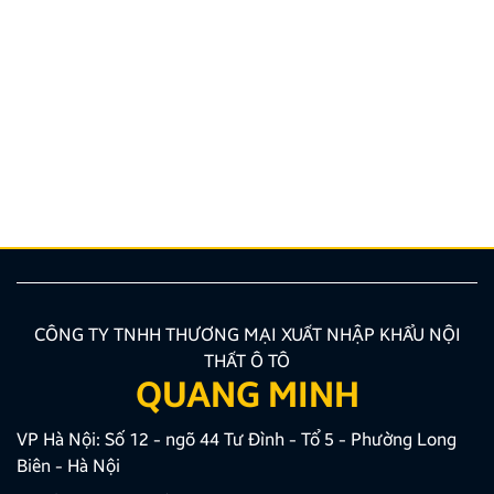
Hướng dẫn lắp màn hình liền camera 360. Những lưu
ý cần biết
Nâng cấp tính năng an toàn và tiện ích giải trí bằng
giải pháp lắp màn hình liền camera 360 đang là xu
hướng được nhiều chủ xe ưu tiên lựa chọn. Tuy
nhiên, để thiết bị phát huy tối đa hiệu quả, hiển thị
sắc nét và tuyệt đối không ảnh hưởng đến hệ […]
CÔNG TY TNHH THƯƠNG MẠI XUẤT NHẬP KHẨU NỘI
THẤT Ô TÔ
QUANG MINH
VP Hà Nội: Số 12 - ngõ 44 Tư Đình - Tổ 5 - Phường Long
Biên - Hà Nội