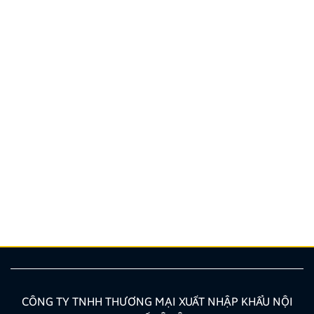
Hướng dẫn lắp màn hình liền camera 360. Những lưu
ý cần biết
Nâng cấp tính năng an toàn và tiện ích giải trí bằng
giải pháp lắp màn hình liền camera 360 đang là xu
hướng được nhiều chủ xe ưu tiên lựa chọn. Tuy
nhiên, để thiết bị phát huy tối đa hiệu quả, hiển thị
sắc nét và tuyệt đối không ảnh hưởng đến hệ […]
CÔNG TY TNHH THƯƠNG MẠI XUẤT NHẬP KHẨU NỘI