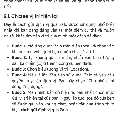
chọn chính: gửi vị trí tĩnh (hiện tại) và gửi hành trình trực
tiếp.
2.1. Chia sẻ vị trí hiện tại
Đây là cách gửi định vị qua Zalo được sử dụng phổ biến
nhất khi bạn đang đứng yên tại một điểm cụ thể và muốn
người khác tìm đến vị trí của mình một cách dễ dàng.
Bước 1:
Mở ứng dụng Zalo trên điện thoại và chọn vào
khung chat với người bạn muốn chia sẻ vị trí.
Bước 2:
Tại khung gõ tin nhắn, nhấn vào biểu tượng
dấu ba chấm (…) ở thanh công cụ bên dưới.
Bước 3:
Chọn biểu tượng Vị trí (Location).
Bước 4:
Nếu là lần đầu tiên sử dụng, Zalo sẽ yêu cầu
quyền truy cập định vị. Bạn hãy chọn “Cho phép khi
dùng ứng dụng”.
Bước 5:
Màn hình bản đồ hiện ra, bạn nhấn chọn mục
Gửi vị trí hiện tại của bạn. Ngay lập tức, tọa độ của bạn
sẽ được gửi vào khung chat, hoàn tất quá trình thực
hiện
cách gửi định vị qua Zalo
.