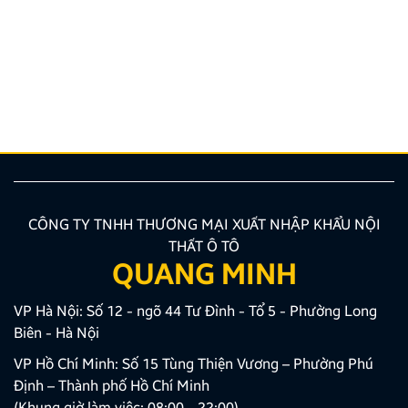
ý cần biết
Nâng cấp tính năng an toàn và tiện ích giải trí bằng
giải pháp lắp màn hình liền camera 360 đang là xu
hướng được nhiều chủ xe ưu tiên lựa chọn. Tuy
nhiên, để thiết bị phát huy tối đa hiệu quả, hiển thị
sắc nét và tuyệt đối không ảnh hưởng đến hệ […]
CÔNG TY TNHH THƯƠNG MẠI XUẤT NHẬP KHẨU NỘI
THẤT Ô TÔ
QUANG MINH
VP Hà Nội: Số 12 - ngõ 44 Tư Đình - Tổ 5 - Phường Long
Biên - Hà Nội
VP Hồ Chí Minh: Số 15 Tùng Thiện Vương – Phường Phú
Định – Thành phố Hồ Chí Minh
(Khung giờ làm việc: 08:00 - 22:00)