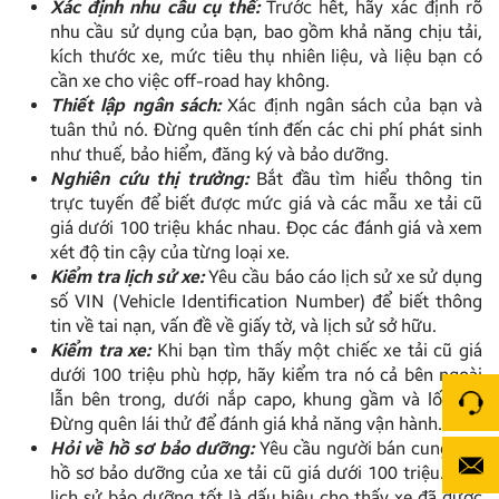
Xác định nhu cầu cụ thể:
Trước hết, hãy xác định rõ
nhu cầu sử dụng của bạn, bao gồm khả năng chịu tải,
kích thước xe, mức tiêu thụ nhiên liệu, và liệu bạn có
cần xe cho việc off-road hay không.
Thiết lập ngân sách:
Xác định ngân sách của bạn và
tuân thủ nó. Đừng quên tính đến các chi phí phát sinh
như thuế, bảo hiểm, đăng ký và bảo dưỡng.
Nghiên cứu thị trường:
Bắt đầu tìm hiểu thông tin
trực tuyến để biết được mức giá và các mẫu xe tải cũ
giá dưới 100 triệu khác nhau. Đọc các đánh giá và xem
xét độ tin cậy của từng loại xe.
Kiểm tra lịch sử xe:
Yêu cầu báo cáo lịch sử xe sử dụng
số VIN (Vehicle Identification Number) để biết thông
tin về tai nạn, vấn đề về giấy tờ, và lịch sử sở hữu.
Kiểm tra xe:
Khi bạn tìm thấy một chiếc xe tải cũ giá
dưới 100 triệu phù hợp, hãy kiểm tra nó cả bên ngoài
lẫn bên trong, dưới nắp capo, khung gầm và lốp xe.
Đừng quên lái thử để đánh giá khả năng vận hành.
Hỏi về hồ sơ bảo dưỡng:
Yêu cầu người bán cung cấp
hồ sơ bảo dưỡng của xe tải cũ giá dưới 100 triệu. Một
lịch sử bảo dưỡng tốt là dấu hiệu cho thấy xe đã được