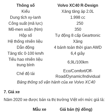
Thông số
Volvo XC40 R-Design
Kiểu
Xăng tăng áp 2.0L
Dung tích xy-lanh
1.998 cc
Công suất (mã lực)
250
Mô-men xoắn (Nm)
350
Hộp số
Tự động 8 cấp Geartronic
Hệ thống nhiên liệu
Xăng
Dẫn động
4 bánh toàn thời gian AWD
Tăng tốc 0-100 km/h
6,4 giây
Tiêu hao nhiên liệu
6,9L/100km
trung bình
Eco/Comfort/Off-
Chế độ lái
Road/Dynamic/Individual
Bảng thông số vận hành của xe Volvo XC40
7. Giá xe
Năm 2020 xe được bán ra thị trường Việt với mức giá là:
Mẫu xe
Giá bán (tỷ đồng)