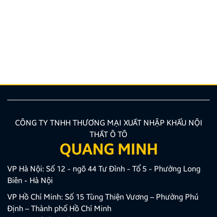
ý cần biết
Nâng cấp tính năng an toàn và tiện ích giải trí bằng
giải pháp lắp màn hình liền camera 360 đang là xu
hướng được nhiều chủ xe ưu tiên lựa chọn. Tuy
nhiên, để thiết bị phát huy tối đa hiệu quả, hiển thị
sắc nét và tuyệt đối không ảnh hưởng đến hệ […]
CÔNG TY TNHH THƯƠNG MẠI XUẤT NHẬP KHẨU NỘI
THẤT Ô TÔ
QUANG MINH
VP Hà Nội: Số 12 - ngõ 44 Tư Đình - Tổ 5 - Phường Long
Biên - Hà Nội
VP Hồ Chí Minh: Số 15 Tùng Thiện Vương – Phường Phú
Định – Thành phố Hồ Chí Minh