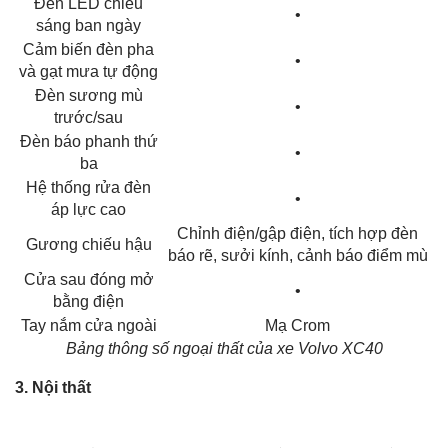
Đèn LED chiếu
•
sáng ban ngày
Cảm biến đèn pha
•
và gạt mưa tự động
Đèn sương mù
•
trước/sau
Đèn báo phanh thứ
•
ba
Hệ thống rửa đèn
•
áp lực cao
Chỉnh điện/gập điện, tích hợp đèn
Gương chiếu hậu
báo rẽ, sưởi kính, cảnh báo điểm mù
Cửa sau đóng mở
•
bằng điện
Tay nắm cửa ngoài
Mạ Crom
Bảng thông số ngoại thất của xe Volvo XC40
3. Nội thất