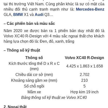
tại thị trường Việt Nam. Cùng phân khúc là sự có mặt của
nhiều đối thủ cạnh tranh mạnh như là:
Mercedes-Benz
GLA,
BMW
X1 và
Audi
Q3…
– Các phiên bản và màu sắc
Năm 2020 xe được bán ra 1 phiên bản duy nhất đó là
Volvo XC40 R-Design với 4 màu sắc ngoại thất cho khách
hàng lựa chọn đó là: Đen, đỏ, xanh, trắng
– Thông số kỹ thuật
Thông số
Volvo XC40 R-Design
Kích thước tổng thể D x R x C
4.425 x 1.863 x 1.658
(mm)
Chiều dài cơ sở (mm)
2.702
Khoảng sáng gầm xe (mm)
210
Số chỗ ngồi
5
Mâm xe
Hợp kim 19 inch
Bảng thông số kỹ thuật xe Volvo XC40
2. Ngoại thất