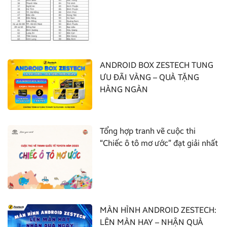
ANDROID BOX ZESTECH TUNG
ƯU ĐÃI VÀNG – QUÀ TẶNG
HÀNG NGÀN
Tổng hợp tranh vẽ cuộc thi
“Chiếc ô tô mơ ước” đạt giải nhất
MÀN HÌNH ANDROID ZESTECH:
LÊN MÀN HAY – NHẬN QUÀ