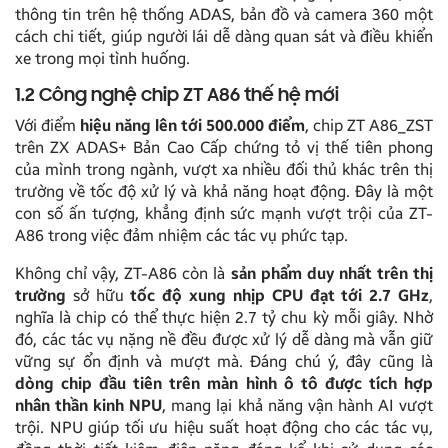
thông tin trên hệ thống ADAS, bản đồ và camera 360 một
cách chi tiết, giúp người lái dễ dàng quan sát và điều khiển
xe trong mọi tình huống.
1.2 Công nghệ chip ZT A86 thế hệ mới
Với điểm
hiệu năng lên tới 500.000 điểm
, chip ZT A86_ZST
trên ZX ADAS+ Bản Cao Cấp chứng tỏ vị thế tiên phong
của mình trong ngành, vượt xa nhiều đối thủ khác trên thị
trường về tốc độ xử lý và khả năng hoạt động. Đây là một
con số ấn tượng, khẳng định sức mạnh vượt trội của ZT-
A86 trong việc đảm nhiệm các tác vụ phức tạp.
Không chỉ vậy, ZT-A86 còn là
sản phẩm duy nhất trên thị
trường
sở hữu
tốc độ xung nhịp CPU đạt tới 2.7 GHz
,
nghĩa là chip có thể thực hiện 2.7 tỷ chu kỳ mỗi giây. Nhờ
đó, các tác vụ nặng nề đều được xử lý dễ dàng mà vẫn giữ
vững sự ổn định và mượt mà. Đáng chú ý, đây cũng là
dòng chip đầu tiên trên màn hình ô tô được tích hợp
nhân thần kinh NPU
, mang lại khả năng vận hành AI vượt
trội. NPU giúp tối ưu hiệu suất hoạt động cho các tác vụ,