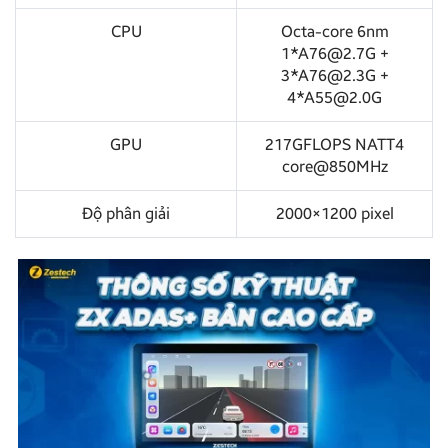
CPU
Octa-core 6nm
1*A76@2.7G +
3*A76@2.3G +
4*A55@2.0G
GPU
217GFLOPS NATT4
core@850MHz
Độ phân giải
2000×1200 pixel