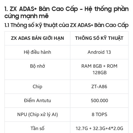
1. ZX ADAS+ Bản Cao Cấp – Hệ thống phần
cứng mạnh mẽ
1.1 Thông số kỹ thuật của ZX ADAS+ Bản Cao Cấp
ZX ADAS BẢN GIỚI HẠN
THÔNG SỐ KỸ THUẬT
Hệ điều hành
Android 13
Bộ nhớ
RAM 8GB + ROM
128GB
Chip
ZT-A86
Điểm Antutu
500.000
NPU (Chip xử lý AI)
8 TOPS
Tần số
12.7G + 32.3G+4*2.0G