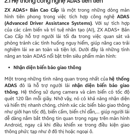
2.1 Hệ thống công nghệ ADAS tiên tiến
ZX ADAS+ Bản Cao Cấp
là một trong những dòng màn
hình tiên phong trong việc tích hợp công nghệ
ADAS
(Advanced Driver Assistance Systems)
. Với sự tích hợp
của các cảm biến và trí tuệ nhân tạo (AI), ZX ADAS+ Bản
Cao Cấp hỗ trợ người lái tối đa trong việc quan sát và
phòng tránh các tình huống nguy hiểm, giúp nâng cao trải
nghiệm lái xe an toàn và tiện lợi. Dưới đây là những tính
năng an toàn ADAS nổi bật trên siêu phẩm màn hình:
Nhận diện biển báo giao thông
Một trong những tính năng quan trọng nhất của
hệ thống
ADAS
đó là hỗ trợ người lái
nhận diện biển báo giao
thông
. Hệ thống sử dụng camera và cảm biển có tốc độ
quét 120 lần mỗi giây. Nhờ vậy, nó có khả năng nhận diện
và hiển thị nhanh chóng, chính xác các biển báo giao thông
như giới hạn tốc độ, biển cấm, biển chỉ dẫn,… giúp người lái
dễ dàng nắm bắt thông tin quan trọng ngay trên màn hình
Android, ngay cả khi điều khiển xe trong điều kiện giao
thông phức tạp như ở đô thị hoặc ngoại ô.