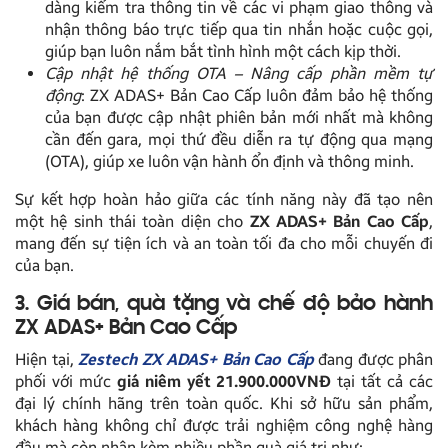
dàng kiểm tra thông tin về các vi phạm giao thông và
nhận thông báo trực tiếp qua tin nhắn hoặc cuộc gọi,
giúp bạn luôn nắm bắt tình hình một cách kịp thời.
Cập nhật hệ thống OTA – Nâng cấp phần mềm tự
động
: ZX ADAS+ Bản Cao Cấp luôn đảm bảo hệ thống
của bạn được cập nhật phiên bản mới nhất mà không
cần đến gara, mọi thứ đều diễn ra tự động qua mạng
(OTA), giúp xe luôn vận hành ổn định và thông minh.
Sự kết hợp hoàn hảo giữa các tính năng này đã tạo nên
một hệ sinh thái toàn diện cho
ZX ADAS+ Bản Cao Cấp
,
mang đến sự tiện ích và an toàn tối đa cho mỗi chuyến đi
của bạn.
3. Giá bán, quà tặng và chế độ bảo hành
ZX ADAS+ Bản Cao Cấp
Hiện tại,
Zestech ZX ADAS+ Bản Cao Cấp
đang được phân
phối với mức
giá niêm yết 21.900.000VNĐ
tại tất cả các
đại lý chính hãng trên toàn quốc. Khi sở hữu sản phẩm,
khách hàng không chỉ được trải nghiệm công nghệ hàng
đầu mà còn nhận kèm nhiều phần quà giá trị như: