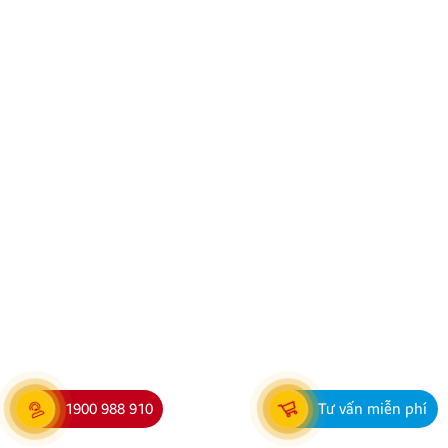
Địa chỉ lắp màn hình ô tô Zestech uy tín, chuẩn kỹ
thuật tại Thanh Hóa
Nhu cầu nâng cấp màn hình ô tô thông minh đang
ngày càng phổ biến và thịnh hành, đặc biệt là các
dòng màn hình Android Zestech với nhiều tính năng
hiện đại. Tuy nhiên, để đảm bảo thiết bị hoạt động ổn
định, bền bỉ và phát huy tối đa hiệu năng, việc lựa […]
1900 988 910
Tư vấn miễn phí