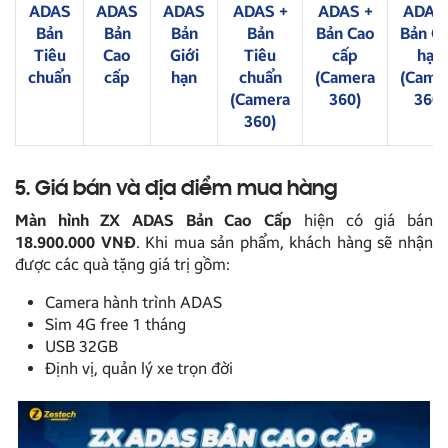
ADAS
ADAS
ADAS
ADAS +
ADAS +
ADAS
Bản
Bản
Bản
Bản
Bản Cao
Bản Gi
Tiêu
Cao
Giới
Tiêu
cấp
hạn
chuẩn
cấp
hạn
chuẩn
(Camera
(Came
(Camera
360)
360)
360)
5. Giá bán và địa điểm mua hàng
Màn hình ZX ADAS Bản Cao Cấp
hiện có giá bán
18.900.000 VNĐ
. Khi mua sản phẩm, khách hàng sẽ nhận
được các quà tặng giá trị gồm:
Camera hành trình ADAS
Sim 4G free 1 tháng
USB 32GB
Định vị, quản lý xe trọn đời