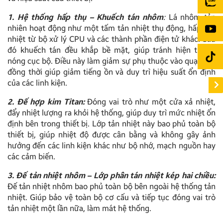
1. Hệ thống hấp thụ – Khuếch tán nhôm
:
Lá nhôm tản
nhiên hoạt động như một tấm tản nhiệt thụ động, hấp thụ
nhiệt từ bộ xử lý CPU và các thành phần điện tử khác. Sau
đó khuếch tán đều khắp bề mặt, giúp tránh hiện tượng
nóng cục bộ. Điều này làm giảm sự phụ thuộc vào quạt gió,
đồng thời giúp giảm tiếng ồn và duy trì hiệu suất ổn định
của các linh kiện.
2. Đế hợp kim Titan:
Đóng vai trò như một cửa xả nhiệt,
đẩy nhiệt lượng ra khỏi hệ thống, giúp duy trì mức nhiệt ổn
định bên trong thiết bị. Lớp tản nhiệt này bao phủ toàn bộ
thiết bị, giúp nhiệt độ được cân bằng và không gây ảnh
hưởng đến các linh kiện khác như bộ nhớ, mạch nguồn hay
các cảm biến.
3. Đế tản nhiệt nhôm – Lớp phân tán nhiệt kép hai chiều:
Đế tản nhiệt nhôm bao phủ toàn bộ bên ngoài hệ thống tản
nhiệt. Giúp bảo vệ toàn bộ cơ cấu và tiếp tục đóng vai trò
tản nhiệt một lần nữa, làm mát hệ thống.