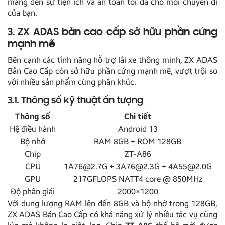
mang đến sự tiện ích và an toàn tối đa cho mỗi chuyến đi
của bạn.
3. ZX ADAS bản cao cấp sở hữu phần cứng
mạnh mẽ
Bên cạnh các tính năng hỗ trợ lái xe thông minh, ZX ADAS
Bản Cao Cấp còn sở hữu phần cứng mạnh mẽ, vượt trội so
với nhiều sản phẩm cùng phân khúc.
3.1. Thông số kỹ thuật ấn tượng
Thông số
Chi tiết
Hệ điều hành
Android 13
Bộ nhớ
RAM 8GB + ROM 128GB
Chip
ZT-A86
CPU
1A76@2.7G + 3A76@2.3G + 4A55@2.0G
GPU
217GFLOPS NATT4 core @ 850MHz
Độ phân giải
2000×1200
Với dung lượng RAM lên đến 8GB và bộ nhớ trong 128GB,
ZX ADAS Bản Cao Cấp có khả năng xử lý nhiều tác vụ cùng