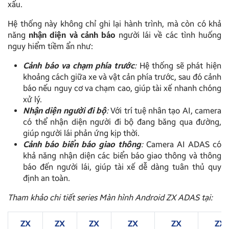
xấu.
Hệ thống này không chỉ ghi lại hành trình, mà còn có khả
năng
nhận diện và cảnh báo
người lái về các tình huống
nguy hiểm tiềm ẩn như:
Cảnh báo va chạm phía trước
:
Hệ thống sẽ phát hiện
khoảng cách giữa xe và vật cản phía trước, sau đó cảnh
báo nếu nguy cơ va chạm cao, giúp tài xế nhanh chóng
xử lý.
Nhận diện người đi bộ
:
Với trí tuệ nhân tạo AI, camera
có thể nhận diện người đi bộ đang băng qua đường,
giúp người lái phản ứng kịp thời.
Cảnh báo biển báo giao thông
:
Camera AI ADAS có
khả năng nhận diện các biển báo giao thông và thông
báo đến người lái, giúp tài xế dễ dàng tuân thủ quy
định an toàn.
Tham khảo chi tiết series Màn hình Android ZX ADAS tại:
ZX
ZX
ZX
ZX
ZX
ZX