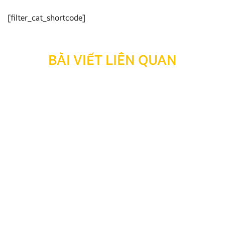
[filter_cat_shortcode]
BÀI VIẾT LIÊN QUAN
Thông báo: Ngừng hỗ trợ tra cứu bảo hành đối với