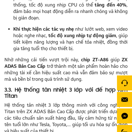
thống, tốc độ xung nhịp CPU có thể
tăng đến 40%
,
đảm bảo mọi hoạt động diễn ra nhanh chóng và không
bị gián đoạn.
Khi thực hiện các tác vụ nhẹ
như lướt web, xem video
hoặc nghe nhạc,
tốc độ xung nhịp tự động giảm
, giúp
tiết kiệm năng lượng và hạn chế tỏa nhiệt, đồng thời
gia tăng tuổi thọ cho thiết bị.
Nhờ những cải tiến vượt trội này,
chip ZT-A86
giúp
ZX
ADAS Bản Cao Cấp
trở thành một sản phẩm hoàn hảo cho
những tài xế cần hiệu suất cao mà vẫn đảm bảo sự mượt
mà và bền bỉ trong quá trình sử dụng.
3.3. Hệ thống tản nhiệt 3 lớp với đế hợp kim
Titan
Hệ thống tản nhiệt 3 lớp thông minh với công nghệ đế
Titan trên ZX ADAS Bản Cao Cấp được phát triển dựa trên
các tiêu chuẩn sản xuất hàng đầu, lấy cảm hứng từ những
tên tuổi lớn như Tesla, Toyota,… giúp tối ưu hóa sự ổn định
và hiệu suất của thiết bị.