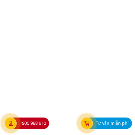
TNHH Thương Mại XNK Nội Thất Ô Tô Quang Minh
xin trân trọng cảm ơn Quý Khách hàng và Quý Đại lý
đã luôn tin tưởng sử dụng các sản phẩm Android Box
và Màn hình Android mang thương hiệu ZESTECH.
Trong quá trình […]
Hướng dẫn lắp màn hình liền camera 360. Những lưu
ý cần biết
1900 988 910
Tư vấn miễn phí
Nâng cấp tính năng an toàn và tiện ích giải trí bằng