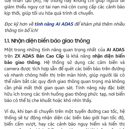
tuệ nhân tạo (AI), hệ thống này không chỉ giúp người lái
giảm thiểu nguy cơ tai nạn mà còn cung cấp các cảnh báo
kịp thời, giúp tối ưu hóa quá trình di chuyển.
Đọc kỹ hơn về
tính năng AI ADAS
để khám phá thêm nhiều
thông tin bổ ích!
1.1. Nhận diện biển báo giao thông
Một trong những tính năng quan trọng nhất của
AI ADAS
trên
ZX ADAS Bản Cao Cấp
là khả năng
nhận diện biển
báo giao thông
. Hệ thống sử dụng các cảm biến và
camera được tích hợp sẵn để quét các biển báo trên đường
và nhanh chóng hiển thị trên màn hình, giúp người lái có
thể nắm bắt các quy định giao thông quan trọng mà không
cần phải mất thời gian quan sát. Tính năng này đặc biệt
hữu ích trong các tình huống giao thông phức tạp, nơi biển
báo có thể bị che khuất hoặc khó nhìn thấy.
Ví dụ, khi bạn di chuyển trên một tuyến đường cao tốc, hệ
thống sẽ tự động nhận diện các biển báo giới hạn tốc độ,
biển cấm vượt, hay các cảnh báo nguy hiểm và hiển thị