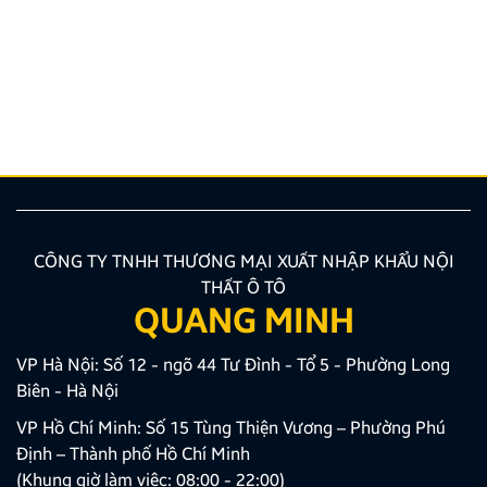
Nâng cấp tính năng an toàn và tiện ích giải trí bằng
giải pháp lắp màn hình liền camera 360 đang là xu
hướng được nhiều chủ xe ưu tiên lựa chọn. Tuy
nhiên, để thiết bị phát huy tối đa hiệu quả, hiển thị
sắc nét và tuyệt đối không ảnh hưởng đến hệ […]
CÔNG TY TNHH THƯƠNG MẠI XUẤT NHẬP KHẨU NỘI
THẤT Ô TÔ
QUANG MINH
VP Hà Nội: Số 12 - ngõ 44 Tư Đình - Tổ 5 - Phường Long
Biên - Hà Nội
VP Hồ Chí Minh: Số 15 Tùng Thiện Vương – Phường Phú
Định – Thành phố Hồ Chí Minh
(Khung giờ làm việc: 08:00 - 22:00)