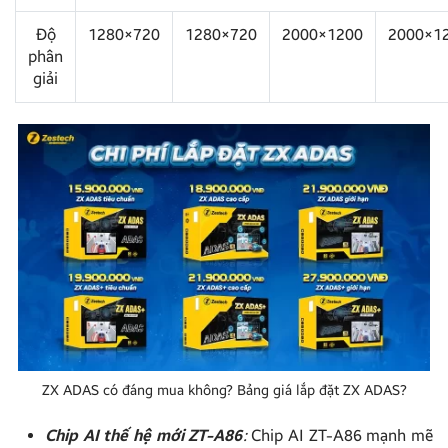
Độ
1280×720
1280×720
2000×1200
2000×1
phân
giải
ZX ADAS có đáng mua không? Bảng giá lắp đặt ZX ADAS?
Chip AI thế hệ mới ZT-A86
:
Chip AI ZT-A86 mạnh mẽ