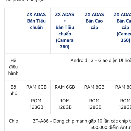
ZX ADAS
ZX ADAS
ZX ADAS
ZX ADA
Bản Tiêu
+
Bản Cao
Bản C
chuẩn
Bản Tiêu
cấp
cấp
chuẩn
(Came
(Camera
360)
360)
Hệ
Android 13 – Giao diện UI ho
điều
hành
Bộ
RAM 6GB
RAM 6GB
RAM 8GB
RAM 8
nhớ
ROM
ROM
ROM
ROM
128GB
128GB
128GB
128G
Chip
ZT-A86 – Dòng chip mạnh gấp 10 lần các chip t
500.000 điểm Antu