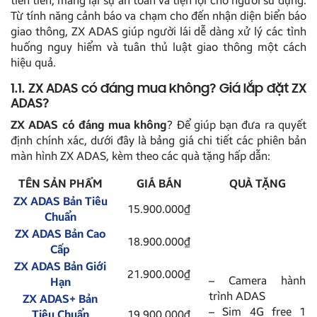
tiên tiến, mang lại sự an toàn và tiện lợi cho người sử dụng.
Từ tính năng cảnh báo va chạm cho đến nhận diện biển báo
giao thông, ZX ADAS giúp người lái dễ dàng xử lý các tình
huống nguy hiểm và tuân thủ luật giao thông một cách
hiệu quả.
1.1. ZX ADAS có đáng mua không? Giá lắp đặt ZX
ADAS?
ZX ADAS có đáng mua không
? Để giúp bạn đưa ra quyết
định chính xác, dưới đây là bảng giá chi tiết các phiên bản
màn hình ZX ADAS, kèm theo các quà tặng hấp dẫn:
TÊN SẢN PHẨM
GIÁ BÁN
QUÀ TẶNG
ZX ADAS Bản Tiêu
15.900.000₫
Chuẩn
ZX ADAS Bản Cao
18.900.000₫
Cấp
ZX ADAS Bản Giới
21.900.000₫
– Camera hành
Hạn
trình ADAS
ZX ADAS+ Bản
– Sim 4G free 1
Tiêu Chuẩn
19.900.000₫