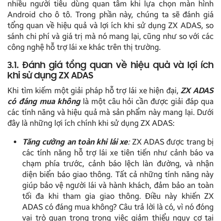
nhiều người tiêu dùng quan tâm khi lựa chọn màn hình
Android cho ô tô. Trong phần này, chúng ta sẽ đánh giá
tổng quan về hiệu quả và lợi ích khi sử dụng ZX ADAS, so
sánh chi phí và giá trị mà nó mang lại, cũng như so với các
công nghệ hỗ trợ lái xe khác trên thị trường.
3.1. Đánh giá tổng quan về hiệu quả và lợi ích
khi sử dụng ZX ADAS
Khi tìm kiếm một giải pháp hỗ trợ lái xe hiện đại,
ZX ADAS
có đáng mua không
là một câu hỏi cần được giải đáp qua
các tính năng và hiệu quả mà sản phẩm này mang lại. Dưới
đây là những lợi ích chính khi sử dụng ZX ADAS:
Tăng cường an toàn khi lái xe
:
ZX ADAS được trang bị
các tính năng hỗ trợ lái xe tiên tiến như cảnh báo va
chạm phía trước, cảnh báo lệch làn đường, và nhận
diện biển báo giao thông. Tất cả những tính năng này
giúp bảo vệ người lái và hành khách, đảm bảo an toàn
tối đa khi tham gia giao thông. Điều này khiến ZX
ADAS có đáng mua không? Câu trả lời là có, vì nó đóng
vai trò quan trọng trong việc giảm thiểu nguy cơ tai