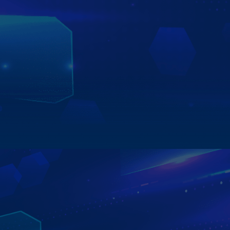
bấm vô lăng để thực hiện ra lệnh bằng giọng nói từ
vô lăng.
Tuy quy trình đơn giản nhưng không có nghĩa là sẽ không
xảy ra sai sót. Do đó để đảm bảo an toàn các bạn nên lắp
màn hình Zestech tại địa chỉ uy tín với đội kỹ thuật lành
nghề để việc lắp đặt màn hình ô tô được chỉn chu và đúng
kỹ thuật.
Xem chi tiết