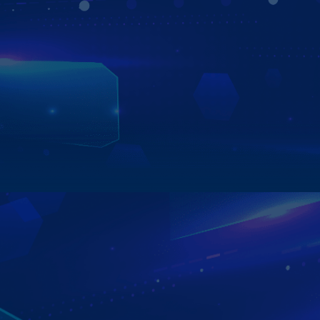
LƯU TRỮ LỊCH TRÌNH DI CHUYỂN LÊN TỚI 365 NGÀY
Màn hình Zestech có thể định vị chính xác được vị trí của
xe bạn trên điện thoại thông qua ứng dụng "Zestech
Tracking". Người dùng có thể xem lại lịch trình di chuyển
của xe trong vòng 1 năm nhờ vào bộ nhớ thông minh lưu
trữ dữ liệu cực khủng.
Xem chi tiết