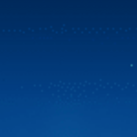
LÀ GÌ?
Mua Zestech tặng bản đồ Vietmap Live & sim 4G
tốc độ cao
Tin vui bùng nổ dành cho cộng đồng chủ xe Việt! Zestech
chính thức triển khai chương trình ưu đãi đặc biệt. Từ ngày
31/07/2026, khi chọn mua Zestech tặng bản đồ Vietmap
Live bản quyền sử dụng lên đến 02 năm và sim 4G tốc độ
Màn hình android ô tô là gì?
cao. Đây là giải pháp vượt trội giúp […]
Màn hình android ô tô
là sản phẩm công nghệ bắt nhịp
nhu cầu hiện đại. Cung cấp vô vàn tiện ích, góp phần giúp
xế cưng của bạn trở nên sang trọng, tiện nghi và thông