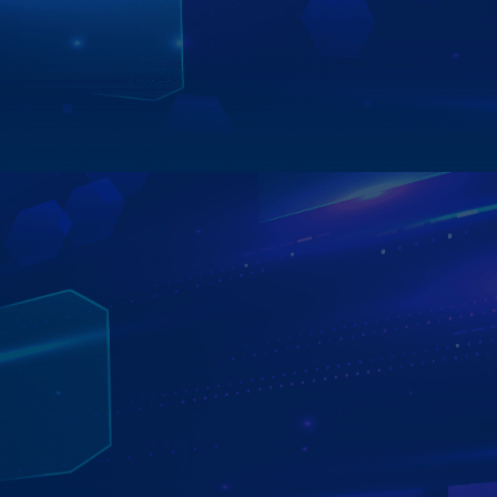
nhắn và điện thoại giúp chủ xế xử lý tình huống nhanh
chóng và kịp thời.
Xem chi tiết