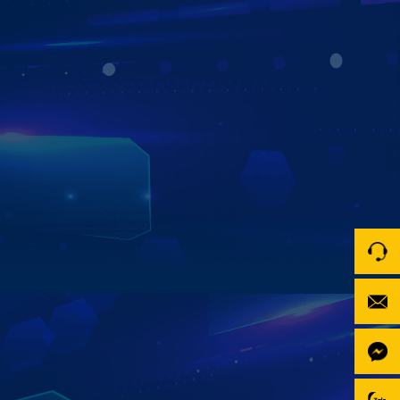
NGHE HIỂU GIỌNG NÓI 3 MIỀN BẮC -
TRUNG - NAM
TÍCH HỢP TRỢ LÝ TIẾNG VIỆT KIKI
Người lái ô tô có thể tận hưởng trải nghiệm rảnh tay, rảnh
mắt nhưng vẫn có thể mở mọi tác vụ bằng giọng nói
tiếng Việt như chỉ đường, nghe nhạc hay cập nhập tin tức
mới nhất cho cuộc sống thông minh và an toàn hơn.
Xem chi tiết