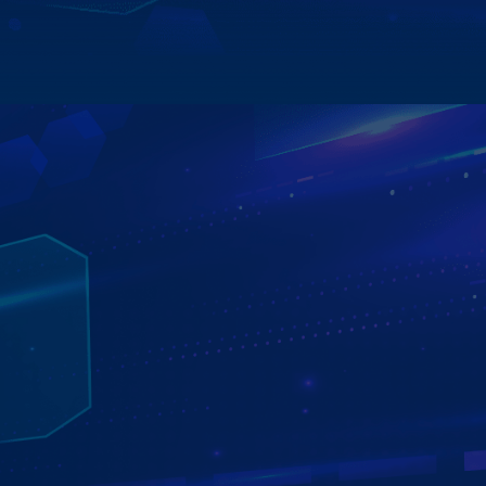
Xem chi tiết
MÀN HÌNH Ô TÔ ANDROID LÀ GÌ?