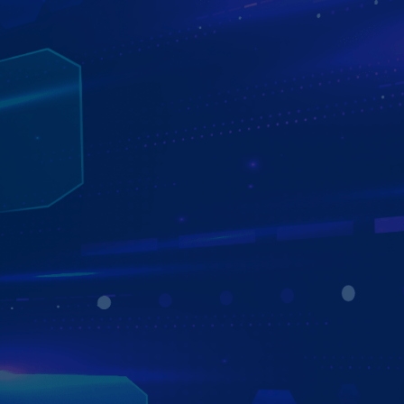
THÔNG BÁO PHẠT NGUỘI QUA SMS VÀ
GỌI ĐIỆN
Màn hình xe hơi Zestech được tích hợp hệ thống thông
báo phạt nguội đến khách hàng thông qua cuộc gọi và tin
nhắn. Người dùng hoàn toàn check được các lỗi phạt
ngay trên màn hình chỉ với câu lệnh cực kỳ đơn giản.
Ngay sau khi bị phạt nguội, Zestech sẽ thông báo qua tin