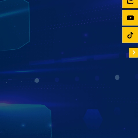
TÍCH HỢP "THẾ GIỚI" GIẢI TRÍ ĐA
PHƯƠNG TIỆN
Không chỉ mang lại sự an toàn cho khi lái xe, màn hình ô
tô thông minh
Zestech
còn đem đến cho bạn không gian
giải trí bất tận trên xe, bạn có thể vừa lái xe vừa nghe
nhạc, xem phim, xem Youtube,…. Trải nghiệm thế giới giải
trí thú vị trên xế cưng với những nội dung sống động,
chân thực và đáp ứng mọi yêu cầu hay sở thích cá nhân.