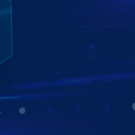
QUY TRÌNH LẮP ĐẶT MÀN HÌNH ANDROID
ZESTECH
Quy trình lắp đặt màn hình Zestech không làm ảnh hưởng
hay hư hại gì đến cấu trúc, hệ thống điện bên trong. Đặc
biệt cũng không cần đấu nối, cắt chế dây, nhờ đó đảm bảo
tính thẩm mỹ hơn cả màn hình zin nguyên bản của xe. Cụ
thể các bước quy trình như sau:
Bước 1: Tháo màn hình và mặt dưỡng cũ của màn
hình ô tô.
Bước 2: Lắp màn hình và mặt dưỡng mới có kích
thước tương thích vào.
Bước 3: Tích hợp chức năng của màn hình lên phím