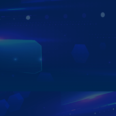
Màn hình ô tô android là thiết bị màn hình hiện đại, thông
minh. Sản phẩm được trang bị công nghệ tiên tiến hỗ trợ
việc lái xe an toàn, thuận tiện như camera 360, cảm biến
áp suất lốp, điều khiển bằng giọng nói,...Bên cạnh đó,
thiết bị còn giúp nâng tầm trải nghiệm người dùng với vô
vàn tiện ích giải trí sống động. Bạn có thể thoải mái nghe
nhạc, xem phim, lướt web,.. như trên chính chiếc điện
thoại thông minh. Sở hữu hệ điều hành mạnh mẽ, cấu
hình cao, màn hình android ô tô sẽ đáp ứng mọi tác vụ
của bạn một cách nhanh nhất.
Xem chi tiết