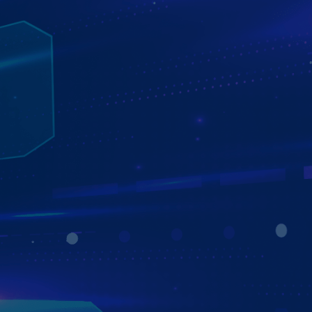
CHÍNH SÁCH BẢO HÀNH VÀ ƯU ĐÃI KHI SỬ
DỤNG MÀN HÌNH Ô TÔ ZESTECH
Chính sách bảo hành và ưu đãi luôn là điểm mạnh của
thương hiệu màn hình ô tô Zestech. Với chế độ bảo hành
phần mềm trọn đời, phần cứng lên tới 5 năm, 1 đổi 1
trong vòng 12 tháng chính là lời cam kết mạnh mẽ khẳng
định chất lượng sản phẩm Zestech. Để kiểm tra tình trạng
bảo hành, bạn chỉ cần truy cập
https://zestech.vn/bao-