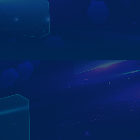
hanh
và nhập mã số.Bên cạnh đó, khi lựa chọn màn hình
android ô tô Zestech, bạn cũng sẽ nhận được rất nhiều
phần quà hấp dẫn như bản đồ Vietmap bản quyền, sim
4G, thẻ nhớ, cam hành trình,...
Xem chi tiết