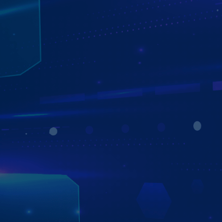
CÁC THƯƠNG HIỆU MÀN HÌNH ANDROID
Ô TÔ NỔI BẬT
Trên thị trường hiện nay có rất nhiều thương hiệu màn
hình android, sự phát triển của nhiều thương hiệu này
cũng khiến chủ xe vô cùng khó khăn khi lựa chọn được
màn hình android phù hợp cho xế yêu của mình. Vì vậy,
Zestech sẽ tổng hợp 5 thương hiệu màn hình android ô tô
tốt nhất để giúp chủ xe tham khảo dễ dàng hơn. 1. Màn
hình android ô tô Zestech 2. Màn hình android ô tô
Gotech 3. Màn hình android ô tô Bravigo 4. Màn hình
android ô tô Kovar 5. Màn hình android ô tô Oled