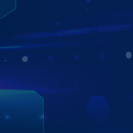
MÀN HÌNH ANDROID CÁ NHÂN HÓA - TỰ
ĐỘNG HÓA GIAO DIỆN
NÂNG TẦM TRẢI NGHIỆM KHÁC BIỆT
Màn hình ô tô Zestech thế hệ mới được trang bị giao diện
mới hiện đại: “cá nhân hóa và tự động hóa theo thời gian”
tạo ra điểm khác biệt mà không sản phẩm nào hiện nay có
được
72 màu phong thủy và 360 màu sắc tự động theo
thời gian (Bình minh, Ban ngày, Ban đêm).
3 loại giao diện: Giao diện công nghệ, giao diện
thiên nhiên, giao diện cơ bản.
Thay đổi các icon trên màn hình theo sở thích của
người dùng.
Bên cạnh đó bạn hoàn toàn có thể thay đổi 25 mẫu xe,
màu sắc xe và đặc biệt là biển số xe theo những con số
may mắn với mình.