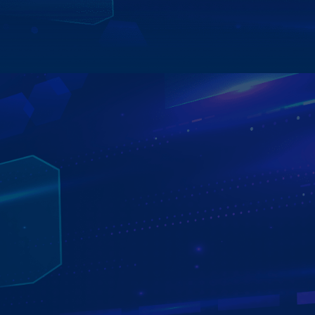
Xem chi tiết
ĐỊA CHỈ LẮP MÀN HÌNH ZESTECH CHÍNH