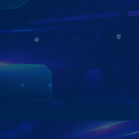
CẢNH BÁO GIỚI HẠN TỐC ĐỘ Ở MÀN
HÌNH Ô TÔ
HIỂN THỊ MẬT ĐỘ GIAO THÔNG
Màn hình ZESTECH sẽ cảnh báo cho bạn trước 300m khi
có biển báo, hay chuẩn bị tới đoạn đường giới hạn tốc độ
thông qua ứng dụng bản đồ. Đồng thời
màn hình ô tô
Zestech giúp hiển thị mật độ giao thông giúp tài xế chủ
động xử lý những tình huống khẩn cấp một cách dễ dàng.
Xem chi tiết