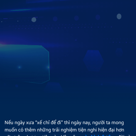
HÃNG
Hiện nay, Zestech có hơn 750 đại lý trên toàn quốc, giúp
việc lắp đặt màn hình ô chính hãng trở nên nhanh chóng,
tiện lợi. Để tìm kiếm danh sách đại lý gần khu vực bạn
sinh sống, hãy truy cập
https://zestech.vn/dai-ly-
zestech
và điền quận huyện nơi bạn sinh sống.Đặc biệt,
với Zestech, dù bạn mua hàng ở đại lý nào cũng sẽ được
hưởng mức giá niêm yết, chế độ bảo hành và phần quà
theo đúng quy định của hãng.
Xem chi tiết
Nếu ngày xưa “xế chỉ để đi” thì ngày nay, người ta mong
muốn có thêm những trải nghiệm tiện nghi hiện đại hơn