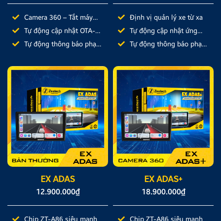
Camera 360 – Tắt máy
Định vị quản lý xe từ xa
ghi hình
Tự động cập nhật OTA-
Tự động cập nhật ứng
Auto Update
dụng
Tự động thông báo phạt
Tự động thông báo phạt
nguội
nguội
EX ADAS
EX ADAS+
12.900.000
₫
18.900.000
₫
Chip ZT-A86 siêu mạnh
Chip ZT-A86 siêu mạnh