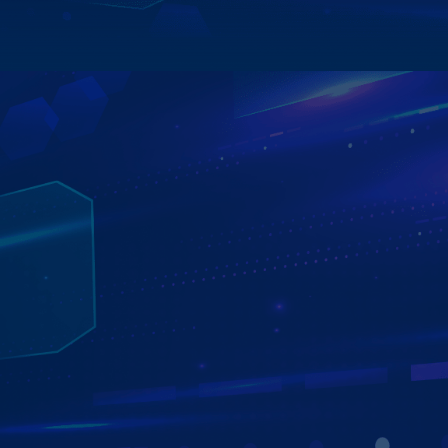
Xem chi tiết
MÀN HÌNH ANDROID ZESTECH ĐỊNH VỊ XE
TỪ XA