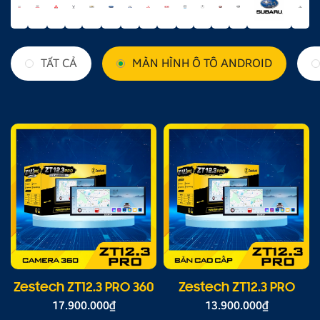
TẤT CẢ
MÀN HÌNH Ô TÔ ANDROID
Zestech ZT12.3 PRO 360
Zestech ZT12.3 PRO
17.900.000
₫
13.900.000
₫