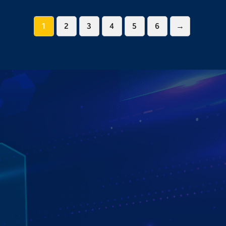
1
2
3
4
5
6
→