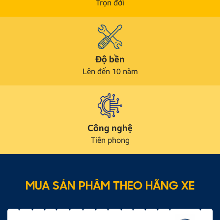
Trọn đời
Độ bền
Lên đến 10 năm
Công nghệ
Tiên phong
MUA SẢN PHẨM THEO HÃNG XE