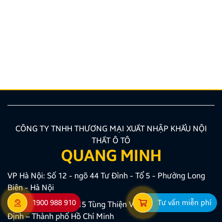
ý cần biết
Nâng cấp tính năng an toàn và tiện ích giải trí bằng
giải pháp lắp màn hình liền camera 360 đang là xu
hướng được nhiều chủ xe ưu tiên lựa chọn. Tuy
nhiên, để thiết bị phát huy tối đa hiệu quả, hiển thị
sắc nét và tuyệt đối không ảnh hưởng đến hệ […]
CÔNG TY TNHH THƯƠNG MẠI XUẤT NHẬP KHẨU NỘI
THẤT Ô TÔ
QUANG MINH
VP Hà Nội: Số 12 - ngõ 44 Tư Đình - Tổ 5 - Phường Long
Biên - Hà Nội
1900 988 910
Tư vấn miễn phí
VP Hồ Chí Minh: Số 15 Tùng Thiện Vương – Phường Phú
Định – Thành phố Hồ Chí Minh