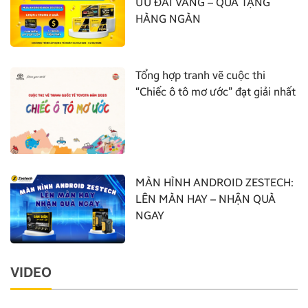
ƯU ĐÃI VÀNG – QUÀ TẶNG
HÀNG NGÀN
Tổng hợp tranh vẽ cuộc thi
“Chiếc ô tô mơ ước” đạt giải nhất
MÀN HÌNH ANDROID ZESTECH:
LÊN MÀN HAY – NHẬN QUÀ
NGAY
VIDEO