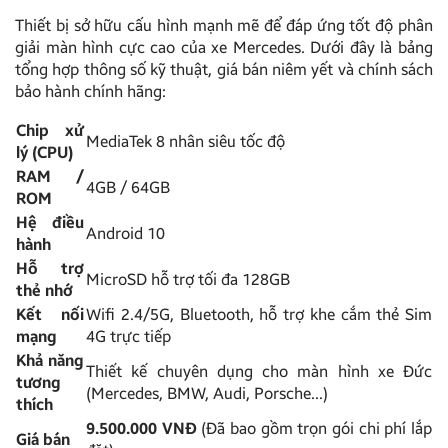
Thiết bị sở hữu cấu hình mạnh mẽ để đáp ứng tốt độ phân
giải màn hình cực cao của xe Mercedes. Dưới đây là bảng
tổng hợp thông số kỹ thuật, giá bán niêm yết và chính sách
bảo hành chính hãng:
Chip xử
MediaTek 8 nhân siêu tốc độ
lý (CPU)
RAM /
4GB / 64GB
ROM
Hệ điều
Android 10
hành
Hỗ trợ
MicroSD hỗ trợ tối đa 128GB
thẻ nhớ
Kết nối
Wifi 2.4/5G, Bluetooth, hỗ trợ khe cắm thẻ Sim
mạng
4G trực tiếp
Khả năng
Thiết kế chuyên dụng cho màn hình xe Đức
tương
(Mercedes, BMW, Audi, Porsche…)
thích
9.500.000 VNĐ
(Đã bao gồm trọn gói chi phí lắp
Giá bán