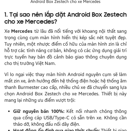
Android Box Zestech cho xe Mercedes
1. Tại sao nên lắp đặt Android Box Zestech
cho xe Mercedes?
Xe
Mercedes
từ lâu đã nổi tiếng với khoang nội thất sang
trọng cùng cụm màn hình hiển thị kép sắc nét tuyệt đẹp.
Tuy nhiên, một nhược điểm cố hữu của màn hình zin là chỉ
hỗ trợ các tính năng cơ bản, không có các ứng dụng giải trí
trực tuyến hay bản đồ cảnh báo giao thông chuyên dụng
cho thị trường Việt Nam.
Vì lo ngại việc thay màn hình Android nguyên cụm sẽ làm
mất zin xe, ảnh hưởng đến hệ thống điện hoặc hệ thống âm
thanh Burmester cao cấp, nhiều chủ xe đã chuyển sang lựa
chọn Android Box Zestech cho xe Mercedes. Thiết bị này
mang lại những ưu điểm vượt trội:
Giữ nguyên bản 100%:
Kết nối nhanh chóng thông
qua cổng cáp USB/Type-C có sẵn trên xe. Không cần
tháo dỡ, không đấu nối dây điện.
Hoạt động ổn định qua giao thức chuẩn:
Thiết bị giao