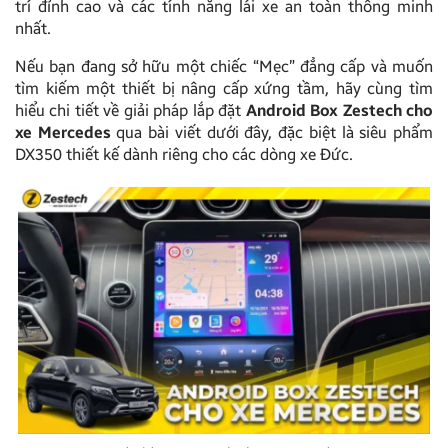
trí đỉnh cao và các tính năng lái xe an toàn thông minh
nhất.
Nếu bạn đang sở hữu một chiếc “Mẹc” đẳng cấp và muốn
tìm kiếm một thiết bị nâng cấp xứng tầm, hãy cùng tìm
hiểu chi tiết về giải pháp lắp đặt
Android Box Zestech cho
xe Mercedes
qua bài viết dưới đây, đặc biệt là siêu phẩm
DX350 thiết kế dành riêng cho các dòng xe Đức.