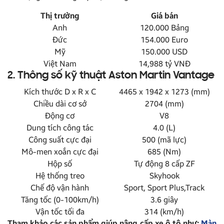
Thị trường
Giá bán
Anh
120.000 Bảng
Đức
154.000 Euro
Mỹ
150.000 USD
Việt Nam
14,988 tỷ VNĐ
2. Thông số kỹ thuật Aston Martin Vantage
Kích thước D x R x C
4465 x 1942 x 1273 (mm)
Chiều dài cơ sở
2704 (mm)
Động cơ
V8
Dung tích công tác
4.0 (L)
Công suất cực đại
500 (mã lực)
Mô-men xoắn cực đại
685 (Nm)
Hộp số
Tự động 8 cấp ZF
Hệ thống treo
Skyhook
Chế độ vận hành
Sport, Sport Plus,Track
Tăng tốc (0-100km/h)
3.6 giây
Vận tốc tối đa
314 (km/h)
Tham khảo các sản phẩm giúp nâng cấp xe ô tô như:
Màn