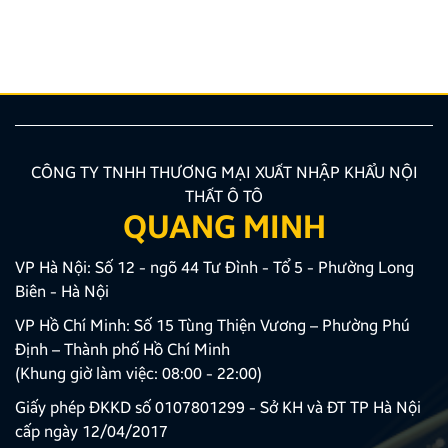
nhiên, để thiết bị phát huy tối đa hiệu quả, hiển thị
sắc nét và tuyệt đối không ảnh hưởng đến hệ […]
CÔNG TY TNHH THƯƠNG MẠI XUẤT NHẬP KHẨU NỘI
THẤT Ô TÔ
QUANG MINH
VP Hà Nội: Số 12 - ngõ 44 Tư Đình - Tổ 5 - Phường Long
Biên - Hà Nội
VP Hồ Chí Minh: Số 15 Tùng Thiện Vương – Phường Phú
Định – Thành phố Hồ Chí Minh
(Khung giờ làm việc: 08:00 - 22:00)
Giấy phép ĐKKD số 0107801299 - Sở KH và ĐT TP Hà Nội
cấp ngày 12/04/2017