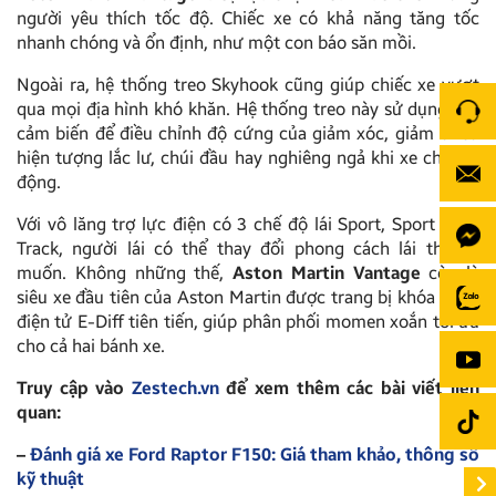
người yêu thích tốc độ. Chiếc xe có khả năng tăng tốc
nhanh chóng và ổn định, như một con báo săn mồi.
Ngoài ra, hệ thống treo Skyhook cũng giúp chiếc xe vượt
qua mọi địa hình khó khăn. Hệ thống treo này sử dụng các
cảm biến để điều chỉnh độ cứng của giảm xóc, giảm thiểu
hiện tượng lắc lư, chúi đầu hay nghiêng ngả khi xe chuyển
động.
Với vô lăng trợ lực điện có 3 chế độ lái Sport, Sport Plus,
Track, người lái có thể thay đổi phong cách lái theo ý
muốn. Không những thế,
Aston Martin Vantage
còn là
siêu xe đầu tiên của Aston Martin được trang bị khóa vi sai
điện tử E-Diff tiên tiến, giúp phân phối momen xoắn tối ưu
cho cả hai bánh xe.
Truy cập vào
Zestech.vn
để xem thêm các bài viết liên
quan:
–
Đánh giá xe Ford Raptor F150: Giá tham khảo, thông số
kỹ thuật