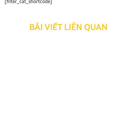
[filter_cat_shortcode]
BÀI VIẾT LIÊN QUAN
Thông báo: Ngừng hỗ trợ tra cứu bảo hành đối với
sản phẩm đã hết thời hạn bảo hành