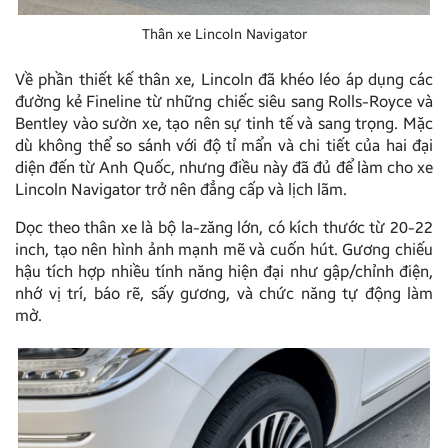
Thân xe Lincoln Navigator
Về phần thiết kế thân xe, Lincoln đã khéo léo áp dụng các
đường kẻ Fineline từ những chiếc siêu sang Rolls-Royce và
Bentley vào sườn xe, tạo nên sự tinh tế và sang trọng. Mặc
dù không thể so sánh với độ tỉ mẩn và chi tiết của hai đại
diện đến từ Anh Quốc, nhưng điều này đã đủ để làm cho xe
Lincoln Navigator trở nên đẳng cấp và lịch lãm.
Dọc theo thân xe là bộ la-zăng lớn, có kích thước từ 20-22
inch, tạo nên hình ảnh mạnh mẽ và cuốn hút. Gương chiếu
hậu tích hợp nhiều tính năng hiện đại như gập/chỉnh điện,
nhớ vị trí, báo rẽ, sấy gương, và chức năng tự động làm
mờ.