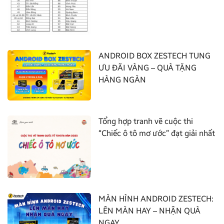
ANDROID BOX ZESTECH TUNG
ƯU ĐÃI VÀNG – QUÀ TẶNG
HÀNG NGÀN
Tổng hợp tranh vẽ cuộc thi
“Chiếc ô tô mơ ước” đạt giải nhất
MÀN HÌNH ANDROID ZESTECH:
LÊN MÀN HAY – NHẬN QUÀ
NGAY