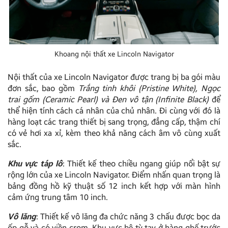
Khoang nội thất xe Lincoln Navigator
Nội thất của xe Lincoln Navigator được trang bị ba gói màu
đơn sắc, bao gồm
Trắng tinh khôi (Pristine White), Ngọc
trai gốm (Ceramic Pearl) và Đen vô tận (Infinite Black)
để
thể hiện tính cách cá nhân của chủ nhân. Đi cùng với đó là
hàng loạt các trang thiết bị sang trọng, đẳng cấp, thậm chí
có vẻ hơi xa xỉ, kèm theo khả năng cách âm vô cùng xuất
sắc.
Khu vực táp lô
: Thiết kế theo chiều ngang giúp nổi bật sự
rộng lớn của xe Lincoln Navigator. Điểm nhấn quan trọng là
bảng đồng hồ kỹ thuật số 12 inch kết hợp với màn hình
cảm ứng trung tâm 10 inch.
Vô lăng
: Thiết kế vô lăng đa chức năng 3 chấu được bọc da
ốp gỗ và có viền crom. Khu vực bệ tỳ tay ở hàng ghế trước