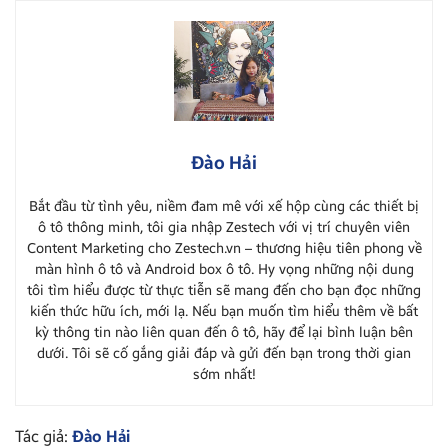
Đào Hải
Bắt đầu từ tình yêu, niềm đam mê với xế hộp cùng các thiết bị
ô tô thông minh, tôi gia nhập Zestech với vị trí chuyên viên
Content Marketing cho Zestech.vn – thương hiệu tiên phong về
màn hình ô tô và Android box ô tô. Hy vọng những nội dung
tôi tìm hiểu được từ thực tiễn sẽ mang đến cho bạn đọc những
kiến thức hữu ích, mới lạ. Nếu bạn muốn tìm hiểu thêm về bất
kỳ thông tin nào liên quan đến ô tô, hãy để lại bình luận bên
dưới. Tôi sẽ cố gắng giải đáp và gửi đến bạn trong thời gian
sớm nhất!
Tác giả:
Đào Hải