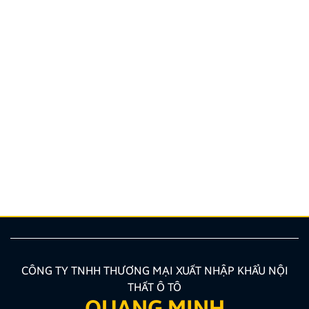
Hướng dẫn lắp màn hình liền camera 360. Những lưu
ý cần biết
Nâng cấp tính năng an toàn và tiện ích giải trí bằng
giải pháp lắp màn hình liền camera 360 đang là xu
hướng được nhiều chủ xe ưu tiên lựa chọn. Tuy
nhiên, để thiết bị phát huy tối đa hiệu quả, hiển thị
sắc nét và tuyệt đối không ảnh hưởng đến hệ […]
CÔNG TY TNHH THƯƠNG MẠI XUẤT NHẬP KHẨU NỘI
THẤT Ô TÔ
QUANG MINH