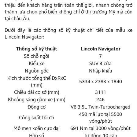
thiệu đến khách hàng trên toàn thế giới, nhanh chóng trở
thành lựa chọn phổ biến không chỉ ở thị trường Mỹ mà còn
tại châu Âu.
Dưới đây là các thông số kỹ thuật chi tiết của mẫu xe
Lincoln Navigator:
Thông số kỹ thuật
Lincoln Navigator
Số chỗ ngồi
7
Kiểu xe
SUV 4 cửa
Nguồn gốc
Nhập khẩu
Kích thước tổng thể DxRxC
5334 x 2383 x 1940
(mm)
Chiều dài cơ sở (mm)
3111
Khoảng sáng gầm xe (mm)
246
Động cơ
V6 3.5L Twin-Turbocharged
450 mã lực tại 5500
Công suất tối đa
vòng/phút
Mô men xoắn cực đại
691 Nm tại 3000 vòng/phút
Hộp số
Tự động 10 cấp