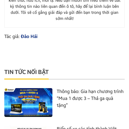
kiến thức hữu ích, mới lạ. Nếu bạn muốn tìm hiểu thêm về bất
kỳ thông tin nào liên quan đến ô tô, hãy để lại bình luận bên
dưới. Tôi sẽ cố gắng giải đáp và gửi đến bạn trong thời gian
sớm nhất!
Tác giả:
Đào Hải
TIN TỨC NỔI BẬT
Thông báo: Gia hạn chương trình
“Mua 1 được 3 – Thả ga quà
tặng”
Biển số xe các tỉnh thành Việt