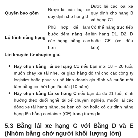
Được lái các loại xe
Được lái các loại xe
Quyền bao gồm
quy định cho hạng B
quy định cho hạng B
và hạng C1
Phù hợp để làm
Có thể nâng trực tiếp
bước đệm nâng lên
lên hạng D1, D2, D
Lộ trình nâng hạng
các hạng bằng cao
hoặc CE (xe đầu
hơn
kéo)
Lời khuyên từ chuyên gia:
Hãy chọn bằng lái xe hạng C1
nếu bạn mới 18 – 20 tuổi,
muốn chạy xe tải nhẹ, xe giao hàng đô thị cho các công ty
logistics hoặc phục vụ hộ kinh doanh gia đình và muốn một
tấm bằng có thời hạn lâu dài (10 năm).
Hãy chọn bằng lái xe hạng C
nếu bạn đã đủ 21 tuổi, định
hướng theo đuổi nghề tài xế chuyên nghiệp, muốn lái các
dòng xe tải hạng nặng, xe ben cỡ lớn hoặc có dự định nâng
hạng lên bằng container (CE) trong tương lai.
5.3 Bằng lái xe hạng C với Bằng D và E
(Nhóm bằng chở người khối lượng lớn)