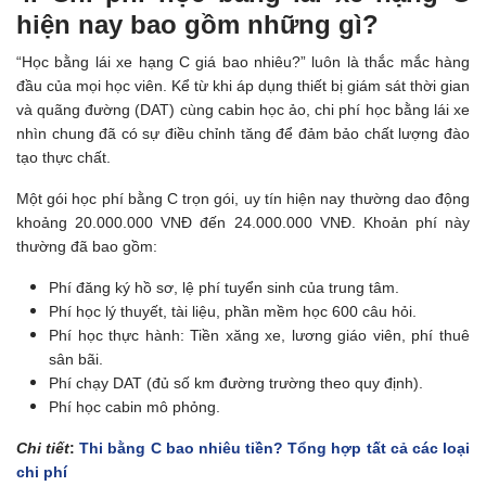
hiện nay bao gồm những gì?
“Học bằng lái xe hạng C giá bao nhiêu?” luôn là thắc mắc hàng
đầu của mọi học viên. Kể từ khi áp dụng thiết bị giám sát thời gian
và quãng đường (DAT) cùng cabin học ảo, chi phí học bằng lái xe
nhìn chung đã có sự điều chỉnh tăng để đảm bảo chất lượng đào
tạo thực chất.
Một gói học phí bằng C trọn gói, uy tín hiện nay thường dao động
khoảng 20.000.000 VNĐ đến 24.000.000 VNĐ. Khoản phí này
thường đã bao gồm:
Phí đăng ký hồ sơ, lệ phí tuyển sinh của trung tâm.
Phí học lý thuyết, tài liệu, phần mềm học 600 câu hỏi.
Phí học thực hành: Tiền xăng xe, lương giáo viên, phí thuê
sân bãi.
Phí chạy DAT (đủ số km đường trường theo quy định).
Phí học cabin mô phỏng.
Chi tiết
:
Thi bằng C bao nhiêu tiền? Tổng hợp tất cả các loại
chi phí