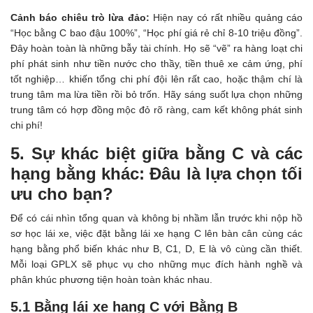
Cảnh báo chiêu trò lừa đảo:
Hiện nay có rất nhiều quảng cáo
“Học bằng C bao đậu 100%”, “Học phí giá rẻ chỉ 8-10 triệu đồng”.
Đây hoàn toàn là những bẫy tài chính. Họ sẽ “vẽ” ra hàng loạt chi
phí phát sinh như tiền nước cho thầy, tiền thuê xe cảm ứng, phí
tốt nghiệp… khiến tổng chi phí đội lên rất cao, hoặc thậm chí là
trung tâm ma lừa tiền rồi bỏ trốn. Hãy sáng suốt lựa chọn những
trung tâm có hợp đồng mộc đỏ rõ ràng, cam kết không phát sinh
chi phí!
5. Sự khác biệt giữa bằng C và các
hạng bằng khác: Đâu là lựa chọn tối
ưu cho bạn?
Để có cái nhìn tổng quan và không bị nhầm lẫn trước khi nộp hồ
sơ học lái xe, việc đặt bằng lái xe hạng C lên bàn cân cùng các
hạng bằng phổ biến khác như B, C1, D, E là vô cùng cần thiết.
Mỗi loại GPLX sẽ phục vụ cho những mục đích hành nghề và
phân khúc phương tiện hoàn toàn khác nhau.
5.1 Bằng lái xe hạng C với Bằng B