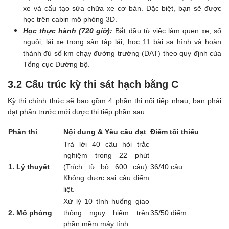
xe và cấu tạo sửa chữa xe cơ bản. Đặc biệt, bạn sẽ được
học trên cabin mô phỏng 3D.
Học thực hành (720 giờ):
Bắt đầu từ việc làm quen xe, số
nguội, lái xe trong sân tập lái, học 11 bài sa hình và hoàn
thành đủ số km chạy đường trường (DAT) theo quy định của
Tổng cục Đường bộ.
3.2 Cấu trúc kỳ thi sát hạch bằng C
Kỳ thi chính thức sẽ bao gồm 4 phần thi nối tiếp nhau, bạn phải
đạt phần trước mới được thi tiếp phần sau:
Phần thi
Nội dung & Yêu cầu đạt
Điểm tối thiểu
Trả lời 40 câu hỏi trắc
nghiệm trong 22 phút
1. Lý thuyết
(Trích từ bộ 600 câu).
36/40 câu
Không được sai câu điểm
liệt.
Xử lý 10 tình huống giao
2. Mô phỏng
thông nguy hiểm trên
35/50 điểm
phần mềm máy tính.