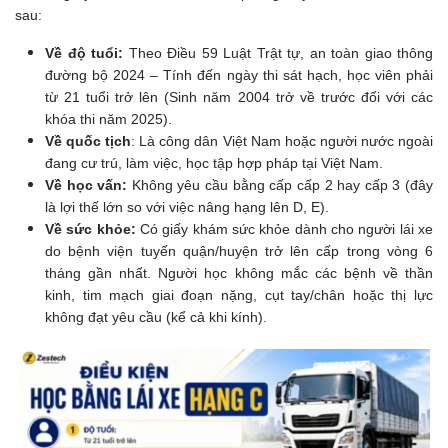
sau:
Về độ tuổi:
Theo Điều 59 Luật Trật tự, an toàn giao thông
đường bộ 2024 – Tính đến ngày thi sát hạch, học viên phải
từ 21 tuổi trở lên (Sinh năm 2004 trở về trước đối với các
khóa thi năm 2025).
Về quốc tịch
: Là công dân Việt Nam hoặc người nước ngoài
đang cư trú, làm việc, học tập hợp pháp tại Việt Nam.
Về học vấn:
Không yêu cầu bằng cấp cấp 2 hay cấp 3 (đây
là lợi thế lớn so với việc nâng hạng lên D, E).
Về sức khỏe:
Có giấy khám sức khỏe dành cho người lái xe
do bệnh viện tuyến quận/huyện trở lên cấp trong vòng 6
tháng gần nhất. Người học không mắc các bệnh về thần
kinh, tim mạch giai đoạn nặng, cụt tay/chân hoặc thị lực
không đạt yêu cầu (kể cả khi kính).