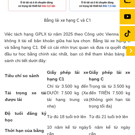
Bằng lái xe hạng C và C1
Việc tách hạng GPLX từ năm 2025 theo Công ước Vienna khiến
không ít tài xế băn khoăn giữa hai lựa chọn: Bằng lái xe hạng C
và bằng hạng C1. Để có cái nhìn trực quan và đưa ra quyết định
đầu tư học bằng chính xác nhất, bạn có thể tham khảo bảng so
sánh chi tiết dưới đây:
Giấy phép lái xe
Giấy phép lái xe
Tiêu chí so sánh
hạng C1
hạng C
Chỉ từ 3.500 kg đến
Trọng tải từ 3.500 kg
Tải trọng xe tải
DƯỚI 7.500 kg (Xe
đến TRÊN 7.500 kg
được lái
tải hạng trung và
(Không giới hạn tải
nhẹ)
trọng tối đa)
Độ tuổi đăng ký
Từ đủ 18 tuổi trở lên
Từ đủ 21 tuổi trở lên
học
10 năm kể từ ngày
5 năm kể từ ngày
Thời hạn của bằng
cấp
cấp