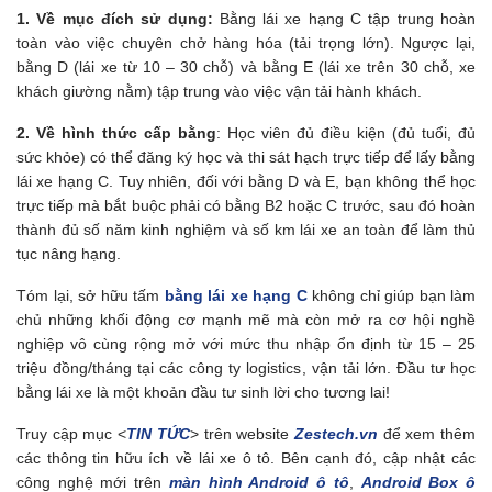
1. Về mục đích sử dụng:
Bằng lái xe hạng C tập trung hoàn
toàn vào việc chuyên chở hàng hóa (tải trọng lớn). Ngược lại,
bằng D (lái xe từ 10 – 30 chỗ) và bằng E (lái xe trên 30 chỗ, xe
khách giường nằm) tập trung vào việc vận tải hành khách.
2. Về hình thức cấp bằng
: Học viên đủ điều kiện (đủ tuổi, đủ
sức khỏe) có thể đăng ký học và thi sát hạch trực tiếp để lấy bằng
lái xe hạng C. Tuy nhiên, đối với bằng D và E, bạn không thể học
trực tiếp mà bắt buộc phải có bằng B2 hoặc C trước, sau đó hoàn
thành đủ số năm kinh nghiệm và số km lái xe an toàn để làm thủ
tục nâng hạng.
Tóm lại, sở hữu tấm
bằng lái xe hạng C
không chỉ giúp bạn làm
chủ những khối động cơ mạnh mẽ mà còn mở ra cơ hội nghề
nghiệp vô cùng rộng mở với mức thu nhập ổn định từ 15 – 25
triệu đồng/tháng tại các công ty logistics, vận tải lớn. Đầu tư học
bằng lái xe là một khoản đầu tư sinh lời cho tương lai!
Truy cập mục <
TIN TỨC
> trên website
Zestech.vn
để xem thêm
các thông tin hữu ích về lái xe ô tô. Bên cạnh đó, cập nhật các
công nghệ mới trên
màn hình Android ô tô
,
Android Box ô