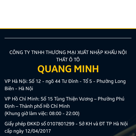
đã luôn tin tưởng sử dụng các sản phẩm Android Box
và Màn hình Android mang thương hiệu ZESTECH.
Trong quá trình […]
CÔNG TY TNHH THƯƠNG MẠI XUẤT NHẬP KHẨU NỘI
THẤT Ô TÔ
QUANG MINH
VP Hà Nội: Số 12 - ngõ 44 Tư Đình - Tổ 5 - Phường Long
Biên - Hà Nội
VP Hồ Chí Minh: Số 15 Tùng Thiện Vương – Phường Phú
Định – Thành phố Hồ Chí Minh
(Khung giờ làm việc: 08:00 - 22:00)
Giấy phép ĐKKD số 0107801299 - Sở KH và ĐT TP Hà Nội
cấp ngày 12/04/2017