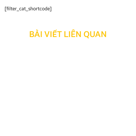
[filter_cat_shortcode]
BÀI VIẾT LIÊN QUAN
Các dòng Android Box xe điện được tin dùng 2026