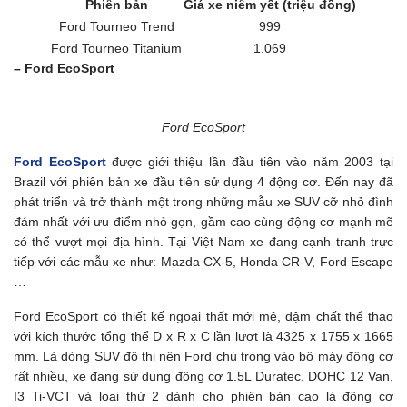
Phiên bản
Giá xe niêm yết (triệu đồng)
Ford Tourneo Trend
999
Ford Tourneo Titanium
1.069
– Ford EcoSport
Ford EcoSport
Ford EcoSport
được giới thiệu lần đầu tiên vào năm 2003 tại
Brazil với phiên bản xe đầu tiên sử dụng 4 động cơ. Đến nay đã
phát triển và trở thành một trong những mẫu xe SUV cỡ nhỏ đình
đám nhất với ưu điểm nhỏ gọn, gầm cao cùng động cơ mạnh mẽ
có thể vượt mọi địa hình. Tại Việt Nam xe đang cạnh tranh trực
tiếp với các mẫu xe như: Mazda CX-5, Honda CR-V, Ford Escape
…
Ford EcoSport có thiết kế ngoại thất mới mẻ, đậm chất thể thao
với kích thước tổng thể D x R x C lần lượt là 4325 x 1755 x 1665
mm. Là dòng SUV đô thị nên Ford chú trọng vào bộ máy động cơ
rất nhiều, xe đang sử dụng động cơ 1.5L Duratec, DOHC 12 Van,
I3 Ti-VCT và loại thứ 2 dành cho phiên bản cao là động cơ