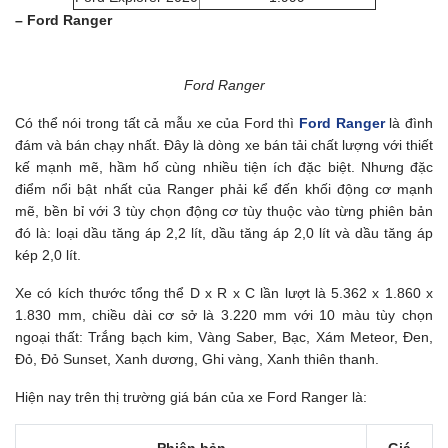
– Ford Ranger
Ford Ranger
Có thể nói trong tất cả mẫu xe của Ford thì
Ford Ranger
là đình
đám và bán chạy nhất. Đây là dòng xe bán tải chất lượng với thiết
kế mạnh mẽ, hầm hố cùng nhiều tiện ích đặc biệt. Nhưng đặc
điểm nổi bật nhất của Ranger phải kể đến khối động cơ mạnh
mẽ, bền bỉ với 3 tùy chọn động cơ tùy thuộc vào từng phiên bản
đó là: loại dầu tăng áp 2,2 lít, dầu tăng áp 2,0 lít và dầu tăng áp
kép 2,0 lít.
Xe có kích thước tổng thể D x R x C lần lượt là 5.362 x 1.860 x
1.830 mm, chiều dài cơ sở là 3.220 mm với 10 màu tùy chọn
ngoại thất: Trắng bạch kim, Vàng Saber, Bạc, Xám Meteor, Đen,
Đỏ, Đỏ Sunset, Xanh dương, Ghi vàng, Xanh thiên thanh.
Hiện nay trên thị trường giá bán của xe Ford Ranger là:
Phiên bản
Giá