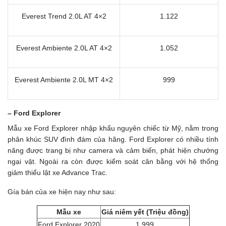
Everest Trend 2.0L AT 4×2
1.122
Everest Ambiente 2.0L AT 4×2
1.052
Everest Ambiente 2.0L MT 4×2
999
– Ford Explorer
Mẫu xe Ford Explorer nhập khẩu nguyên chiếc từ Mỹ, nằm trong
phân khúc SUV đình đám của hãng. Ford Explorer có nhiều tính
năng được trang bị như camera và cảm biến, phát hiện chướng
ngại vật. Ngoài ra còn được kiểm soát cân bằng với hệ thống
giảm thiểu lật xe Advance Trac.
Gía bán của xe hiện nay như sau:
Mẫu xe
Giá niêm yết (Triệu đồng)
Ford Explorer 2020
1.999