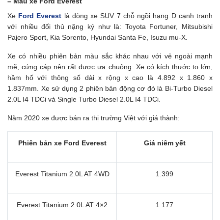
– Mẫu xe Ford Everest
Xe
Ford Everest
là dòng xe SUV 7 chỗ ngồi hạng D cạnh tranh
với nhiều đối thủ nặng ký như là: Toyota Fortuner, Mitsubishi
Pajero Sport, Kia Sorento, Hyundai Santa Fe, Isuzu mu-X.
Xe có nhiều phiên bản màu sắc khác nhau với vẻ ngoài mạnh
mẽ, cứng cáp nên rất được ưa chuộng. Xe có kích thước to lớn,
hầm hố với thông số dài x rộng x cao là 4.892 x 1.860 x
1.837mm. Xe sử dụng 2 phiên bản động cơ đó là Bi-Turbo Diesel
2.0L I4 TDCi và Single Turbo Diesel 2.0L I4 TDCi.
Năm 2020 xe được bán ra thị trường Việt với giá thành:
Phiên bản xe Ford Everest
Giá niêm yết
Everest Titanium 2.0L AT 4WD
1.399
Everest Titanium 2.0L AT 4×2
1.177