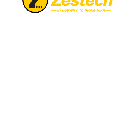
hế tạo thủ công bởi những kỹ sư hàng đầu
 này đã thu hút sự chú ý của cộng đồng yêu xe trên toàn thế
mẫu xe CCXR, một trong những dòng xe đầu tiên chạy bằng eth
sách 10 chiếc xe hơi có thiết kế đẹp nhất. Koenigsegg Jesko 
là chiếc xe thương mại có thể đạt tốc độ cao nhất, lên đến kh
h Android
,
Android Box
,….
Konigsegg kèm bảng giá