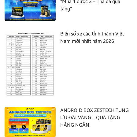
“Mua 1 được 3 – Thả ga quà
tặng”
Biển số xe các tỉnh thành Việt
Nam mới nhất năm 2026
ANDROID BOX ZESTECH TUNG
ƯU ĐÃI VÀNG – QUÀ TẶNG
HÀNG NGÀN