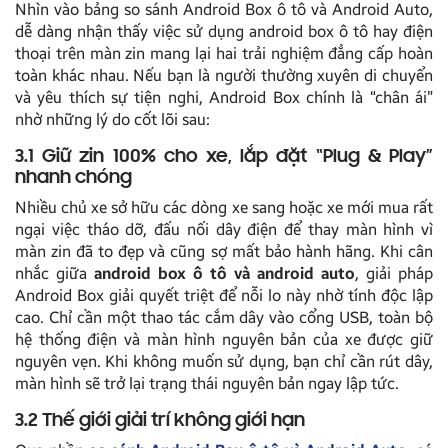
Nhìn vào bảng so sánh Android Box ô tô và Android Auto,
dễ dàng nhận thấy việc sử dụng android box ô tô hay điện
thoại trên màn zin mang lại hai trải nghiệm đẳng cấp hoàn
toàn khác nhau. Nếu bạn là người thường xuyên di chuyển
và yêu thích sự tiện nghi, Android Box chính là “chân ái”
nhờ những lý do cốt lõi sau:
3.1 Giữ zin 100% cho xe, lắp đặt “Plug & Play”
nhanh chóng
Nhiều chủ xe sở hữu các dòng xe sang hoặc xe mới mua rất
ngại việc tháo dỡ, đấu nối dây điện để thay màn hình vì
màn zin đã to đẹp và cũng sợ mất bảo hành hãng. Khi cân
nhắc giữa
android box ô tô và android auto
, giải pháp
Android Box giải quyết triệt để nỗi lo này nhờ tính độc lập
cao. Chỉ cần một thao tác cắm dây vào cổng USB, toàn bộ
hệ thống điện và màn hình nguyên bản của xe được giữ
nguyên vẹn. Khi không muốn sử dụng, bạn chỉ cần rút dây,
màn hình sẽ trở lại trạng thái nguyên bản ngay lập tức.
3.2 Thế giới giải trí không giới hạn