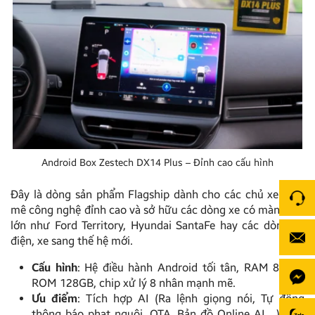
Android Box Zestech DX14 Plus – Đỉnh cao cấu hình
Đây là dòng sản phẩm Flagship dành cho các chủ xe đam
mê công nghệ đỉnh cao và sở hữu các dòng xe có màn hình
lớn như Ford Territory, Hyundai SantaFe hay các dòng xe
điện, xe sang thế hệ mới.
Cấu hình
: Hệ điều hành Android tối tân, RAM 8GB –
ROM 128GB, chip xử lý 8 nhân mạnh mẽ.
Ưu điểm
: Tích hợp AI (Ra lệnh giọng nói, Tự động
thông báo phạt nguội, OTA, Bản đồ Online AI,…), khả