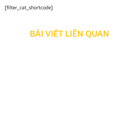
[filter_cat_shortcode]
BÀI VIẾT LIÊN QUAN
Thông báo: Ngừng hỗ trợ tra cứu bảo hành đối với