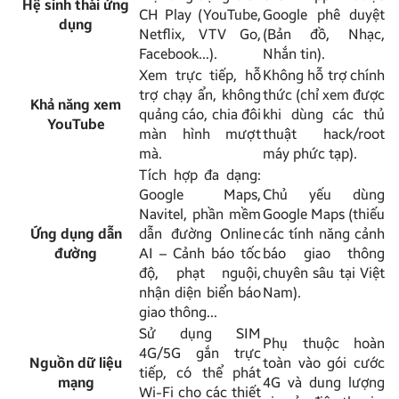
Hệ sinh thái ứng
CH Play (YouTube,
Google phê duyệt
dụng
Netflix, VTV Go,
(Bản đồ, Nhạc,
Facebook…).
Nhắn tin).
Xem trực tiếp, hỗ
Không hỗ trợ chính
trợ chạy ẩn, không
thức (chỉ xem được
Khả năng xem
quảng cáo, chia đôi
khi dùng các thủ
YouTube
màn hình mượt
thuật hack/root
mà.
máy phức tạp).
Tích hợp đa dạng:
Google Maps,
Chủ yếu dùng
Navitel, phần mềm
Google Maps (thiếu
Ứng dụng dẫn
dẫn đường Online
các tính năng cảnh
đường
AI – Cảnh báo tốc
báo giao thông
độ, phạt nguội,
chuyên sâu tại Việt
nhận diện biển báo
Nam).
giao thông…
Sử dụng SIM
Phụ thuộc hoàn
4G/5G gắn trực
Nguồn dữ liệu
toàn vào gói cước
tiếp, có thể phát
mạng
4G và dung lượng
Wi-Fi cho các thiết