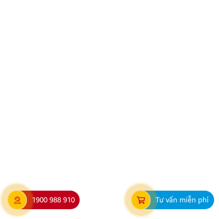
xin trân trọng cảm ơn Quý Khách hàng và Quý Đại lý
đã luôn tin tưởng sử dụng các sản phẩm Android Box
và Màn hình Android mang thương hiệu ZESTECH.
Trong quá trình […]
Hướng dẫn lắp màn hình liền camera 360. Những lưu
ý cần biết
1900 988 910
Tư vấn miễn phí
Nâng cấp tính năng an toàn và tiện ích giải trí bằng
giải pháp lắp màn hình liền camera 360 đang là xu