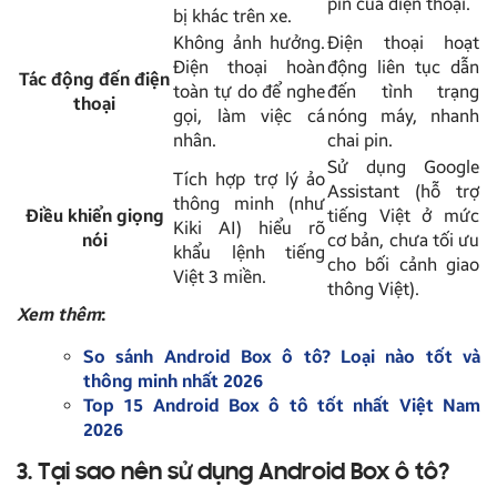
pin của điện thoại.
bị khác trên xe.
Không ảnh hưởng.
Điện thoại hoạt
Điện thoại hoàn
động liên tục dẫn
Tác động đến điện
toàn tự do để nghe
đến tình trạng
thoại
gọi, làm việc cá
nóng máy, nhanh
nhân.
chai pin.
Sử dụng Google
Tích hợp trợ lý ảo
Assistant (hỗ trợ
thông minh (như
Điều khiển giọng
tiếng Việt ở mức
Kiki AI) hiểu rõ
nói
cơ bản, chưa tối ưu
khẩu lệnh tiếng
cho bối cảnh giao
Việt 3 miền.
thông Việt).
Xem thêm
:
So sánh Android Box ô tô? Loại nào tốt và
thông minh nhất 2026
Top 15 Android Box ô tô tốt nhất Việt Nam
2026
3. Tại sao nên sử dụng Android Box ô tô?