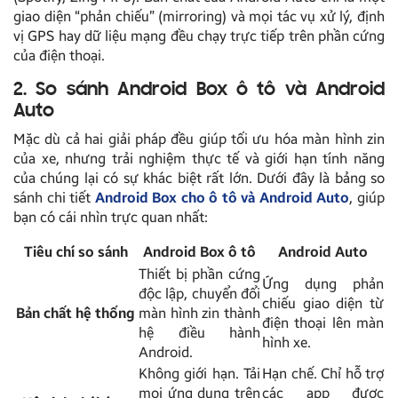
giao diện “phản chiếu” (mirroring) và mọi tác vụ xử lý, định
vị GPS hay dữ liệu mạng đều chạy trực tiếp trên phần cứng
của điện thoại.
2. So sánh Android Box ô tô và Android
Auto
Mặc dù cả hai giải pháp đều giúp tối ưu hóa màn hình zin
của xe, nhưng trải nghiệm thực tế và giới hạn tính năng
của chúng lại có sự khác biệt rất lớn. Dưới đây là bảng so
sánh chi tiết
Android Box cho ô tô và Android Auto
, giúp
bạn có cái nhìn trực quan nhất:
Tiêu chí so sánh
Android Box ô tô
Android Auto
Thiết bị phần cứng
Ứng dụng phản
độc lập, chuyển đổi
chiếu giao diện từ
Bản chất hệ thống
màn hình zin thành
điện thoại lên màn
hệ điều hành
hình xe.
Android.
Không giới hạn. Tải
Hạn chế. Chỉ hỗ trợ
mọi ứng dụng trên
các app được