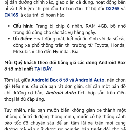
bị dẫn đường chính xác, giao diện dễ dùng, hoạt động bền
bỉ và tiết kiệm chi phí đầu tư ban đầu thì bộ đôi
DX265
và
DX165
là câu trả lời hoàn hảo.
Cấu hình
: Trang bị chip 8 nhân, RAM 4GB, bộ nhớ
trong đủ dùng cho các tác vụ hằng ngày.
Ưu điểm
: Hoạt động mát, kết nối ổn định với đa số các
dòng xe phổ thông trên thị trường từ Toyota, Honda,
Mitsubishi cho đến Hyundai, Kia.
Mời Quý khách theo dõi bảng giá các dòng Android Box
ô tô mới nhất
TẠI ĐÂY.
Tóm lại, giữa
Android Box ô tô và Android Auto
,
nên chọn
gì? Nếu nhu cầu của bạn rất đơn giản, chỉ cần một bản đồ
chỉ đường cơ bản,
Android Auto
tích hợp sẵn trên điện
thoại là đủ đáp ứng.
Tuy nhiên, nếu bạn muốn biến không gian xe thành một
phòng giải trí di động thông minh, muốn có hệ thống cảnh
báo tốc độ chuyên sâu để an tâm lái xe trên mọi cung
đường mà vẫn giữ được sự nguyên bản tuyệt đối cho xế