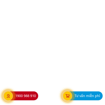
Danh sách 1000+ điểm lắp Camera giao thông Hà Nội
cập nhật
Hệ thống camera giao thông Hà Nội đang ngày càng
được mở rộng và nâng cấp nhằm siết chặt quản lý
trật tự an toàn giao thông, đặc biệt là trong việc xử lý
“phạt nguội”. Đối với các bác tài thường xuyên di
chuyển tại Thủ đô, việc nắm rõ thông tin về các […]
1900 988 910
Tư vấn miễn phí