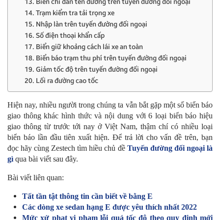
13. Biển chỉ dẫn tên đường trên tuyến đường đối ngoại
14. Trạm kiểm tra tải trọng xe
15. Nhập làn trên tuyến đường đối ngoại
16. Số điện thoại khẩn cấp
17. Biển giữ khoảng cách lái xe an toàn
18. Biển báo trạm thu phí trên tuyến đường đối ngoại
19. Giảm tốc độ trên tuyến đường đối ngoại
20. Lối ra đường cao tốc
Hiện nay, nhiều người trong chúng ta vẫn bắt gặp một số biển báo
giao thông khác hình thức và nội dung với 6 loại biển báo hiệu
giao thông từ trước tới nay ở Việt Nam, thậm chí có nhiều loại
biển báo lần đầu tiên xuất hiện. Để trả lời cho vấn đề trên, bạn
đọc hãy cùng Zestech tìm hiều chủ đề
Tuyến đường đối ngoại là
gì
qua bài viết sau đây.
Bài viết liên quan:
Tất tần tật thông tin cần biết về bằng E
Các dòng xe sedan hạng E được yêu thích nhất 2022
Mức xử phạt vi phạm lỗi quá tốc độ theo quy định mới