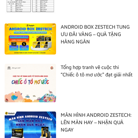
ANDROID BOX ZESTECH TUNG
ƯU ĐÃI VÀNG – QUÀ TẶNG
HÀNG NGÀN
Tổng hợp tranh vẽ cuộc thi
“Chiếc ô tô mơ ước” đạt giải nhất
MÀN HÌNH ANDROID ZESTECH:
LÊN MÀN HAY – NHẬN QUÀ
NGAY