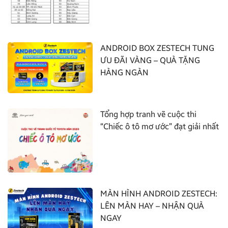
ANDROID BOX ZESTECH TUNG
ƯU ĐÃI VÀNG – QUÀ TẶNG
HÀNG NGÀN
Tổng hợp tranh vẽ cuộc thi
“Chiếc ô tô mơ ước” đạt giải nhất
MÀN HÌNH ANDROID ZESTECH:
LÊN MÀN HAY – NHẬN QUÀ
NGAY