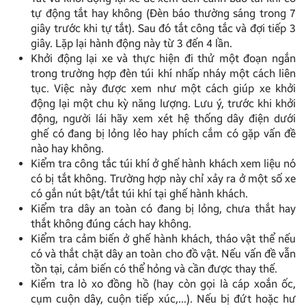
tự động tắt hay không (Đèn báo thường sáng trong 7
giây trước khi tự tắt). Sau đó tắt công tắc và đợi tiếp 3
giây. Lặp lại hành động này từ 3 đến 4 lần.
Khởi động lại xe và thực hiện đi thử một đoạn ngắn
trong trường hợp đèn túi khí nhấp nháy một cách liên
tục. Việc này được xem như một cách giúp xe khởi
động lại một chu kỳ năng lượng. Lưu ý, trước khi khởi
động, người lái hãy xem xét hệ thống dây điện dưới
ghế có đang bị lỏng lẻo hay phích cắm có gặp vấn đề
nào hay không.
Kiểm tra công tắc túi khí ở ghế hành khách xem liệu nó
có bị tắt không. Trường hợp này chỉ xảy ra ở một số xe
có gắn nút bật/tắt túi khí tại ghế hành khách.
Kiểm tra dây an toàn có đang bị lỏng, chưa thắt hay
thắt không đúng cách hay không.
Kiểm tra cảm biến ở ghế hành khách, tháo vật thể nếu
có và thắt chặt dây an toàn cho đồ vật. Nếu vấn đề vẫn
tồn tại, cảm biến có thể hỏng và cần được thay thế.
Kiểm tra lò xo đồng hồ (hay còn gọi là cáp xoắn ốc,
cụm cuộn dây, cuộn tiếp xúc,…). Nếu bị đứt hoặc hư