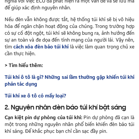
nghĩa với việc ECU đã phát hiện ra một vấn đề và sẽ lưu mã
để giúp xác định nguyên nhân.
Nếu đèn vẫn không được tắt, hệ thống túi khí sẽ bị vô hiệu
hóa để ngăn chặn hoạt động của chúng. Trong trường hợp
có sự cố đột ngột, túi khí sẽ không bung ra, ảnh hưởng đến
sự an toàn và đe dọa đến tính mạng của người lái. Vậy nên,
tìm
cách xóa đèn báo túi khí
là việc làm quan trọng chủ xe
cần thực hiện.
> Tìm hiểu thêm:
Túi khí ô tô là gì? Những sai lầm thường gặp khiến túi khí
phản tác dụng
Túi khí xe ô tô có mấy loại?
2. Nguyên nhân đèn báo túi khí bật sáng
Cạn kiệt pin dự phòng của túi khí:
Pin dự phòng đã cạn là
một trong những nguyên nhân phổ biến khiến đèn báo túi
khí sáng. Để khắc phục bạn chỉ cần sạc đầy pin.