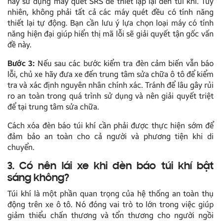
hãy sử dụng máy quét SRS để thiết lập lại đèn túi khí. Tuy
nhiên, không phải tất cả các máy quét đều có tính năng
thiết lại tự động. Bạn cần lưu ý lựa chọn loại máy có tính
năng hiện đại giúp hiển thị mã lỗi sẽ giải quyết tận gốc vấn
đề này.
Bước 3:
Nếu sau các bước kiểm tra đèn cảm biến vẫn báo
lỗi, chủ xe hãy đưa xe đến trung tâm sửa chữa ô tô để kiểm
tra và xác định nguyên nhân chính xác. Tránh để lâu gây rủi
ro an toàn trong quá trình sử dụng và nên giải quyết triệt
để tại trung tâm sửa chữa.
Cách xóa đèn báo túi khí cần phải được thực hiện sớm để
đảm bảo an toàn cho cả người và phương tiện khi di
chuyển.
3. Có nên lái xe khi đèn báo túi khí bật
sáng không?
Túi khí là một phần quan trọng của hệ thống an toàn thụ
động trên xe ô tô. Nó đóng vai trò to lớn trong việc giúp
giảm thiểu chấn thương và tổn thương cho người ngồi