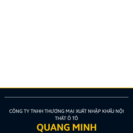
Hướng dẫn lắp màn hình liền camera 360. Những lưu
ý cần biết
Nâng cấp tính năng an toàn và tiện ích giải trí bằng
giải pháp lắp màn hình liền camera 360 đang là xu
hướng được nhiều chủ xe ưu tiên lựa chọn. Tuy
nhiên, để thiết bị phát huy tối đa hiệu quả, hiển thị
sắc nét và tuyệt đối không ảnh hưởng đến hệ […]
CÔNG TY TNHH THƯƠNG MẠI XUẤT NHẬP KHẨU NỘI
THẤT Ô TÔ
QUANG MINH