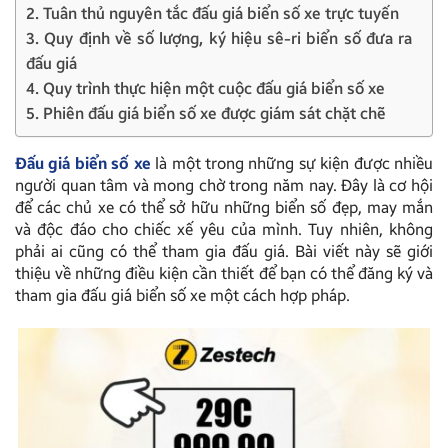
2. Tuân thủ nguyên tắc đấu giá biển số xe trực tuyến
3. Quy định về số lượng, ký hiệu sê-ri biển số đưa ra
đấu giá
4. Quy trình thực hiện một cuộc đấu giá biển số xe
5. Phiên đấu giá biển số xe được giám sát chặt chẽ
Đấu giá biển số xe
là một trong những sự kiện được nhiều
người quan tâm và mong chờ trong năm nay. Đây là cơ hội
để các chủ xe có thể sở hữu những biển số đẹp, may mắn
và độc đáo cho chiếc xế yêu của mình. Tuy nhiên, không
phải ai cũng có thể tham gia đấu giá. Bài viết này sẽ giới
thiệu về những điều kiện cần thiết để bạn có thể đăng ký và
tham gia đấu giá biển số xe một cách hợp pháp.