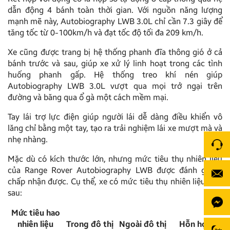
dẫn động 4 bánh toàn thời gian. Với nguồn năng lượng
mạnh mẽ này, Autobiography LWB 3.0L chỉ cần 7.3 giây để
tăng tốc từ 0-100km/h và đạt tốc độ tối đa 209 km/h.
Xe cũng được trang bị hệ thống phanh đĩa thông gió ở cả
bánh trước và sau, giúp xe xử lý linh hoạt trong các tình
huống phanh gấp. Hệ thống treo khí nén giúp
Autobiography LWB 3.0L vượt qua mọi trở ngại trên
đường và băng qua ổ gà một cách mềm mại.
Tay lái trợ lực điện giúp người lái dễ dàng điều khiển vô
lăng chỉ bằng một tay, tạo ra trải nghiệm lái xe mượt mà và
nhẹ nhàng.
Mặc dù có kích thước lớn, nhưng mức tiêu thụ nhiên liệu
của Range Rover Autobiography LWB được đánh giá là
chấp nhận được. Cụ thể, xe có mức tiêu thụ nhiên liệu như
sau:
Mức tiêu hao
nhiên liệu
Trong đô thị
Ngoài đô thị
Hỗn hợp