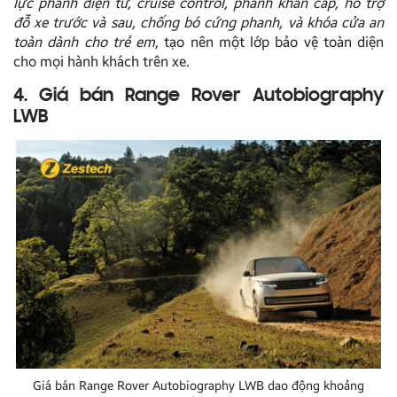
lực phanh điện tử, cruise control, phanh khẩn cấp, hỗ trợ
đỗ xe trước và sau, chống bó cứng phanh, và khóa cửa an
toàn dành cho trẻ em
, tạo nên một lớp bảo vệ toàn diện
cho mọi hành khách trên xe.
4. Giá bán Range Rover Autobiography
LWB
Giá bán Range Rover Autobiography LWB dao động khoảng