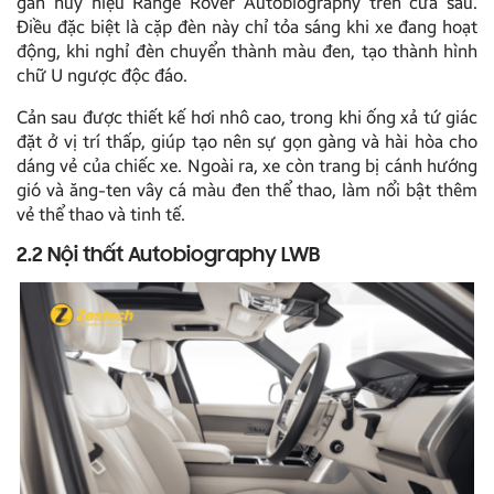
gắn huy hiệu Range Rover Autobiography trên cửa sau.
Điều đặc biệt là cặp đèn này chỉ tỏa sáng khi xe đang hoạt
động, khi nghỉ đèn chuyển thành màu đen, tạo thành hình
chữ U ngược độc đáo.
Cản sau được thiết kế hơi nhô cao, trong khi ống xả tứ giác
đặt ở vị trí thấp, giúp tạo nên sự gọn gàng và hài hòa cho
dáng vẻ của chiếc xe. Ngoài ra, xe còn trang bị cánh hướng
gió và ăng-ten vây cá màu đen thể thao, làm nổi bật thêm
vẻ thể thao và tinh tế.
2.2 Nội thất Autobiography LWB