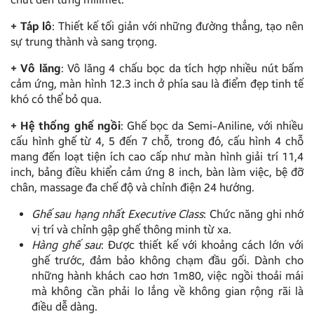
+ Táp lô
: Thiết kế tối giản với những đường thẳng, tạo nên
sự trung thành và sang trọng.
+ Vô lăng
: Vô lăng 4 chấu bọc da tích hợp nhiều nút bấm
cảm ứng, màn hình 12.3 inch ở phía sau là điểm đẹp tinh tế
khó có thể bỏ qua.
+ Hệ thống ghế ngồi
: Ghế bọc da Semi-Aniline, với nhiều
cấu hình ghế từ 4, 5 đến 7 chỗ, trong đó, cấu hình 4 chỗ
mang đến loạt tiện ích cao cấp như màn hình giải trí 11,4
inch, bảng điều khiển cảm ứng 8 inch, bàn làm việc, bệ đỡ
chân, massage đa chế độ và chỉnh điện 24 hướng.
Ghế sau hạng nhất Executive Class
: Chức năng ghi nhớ
vị trí và chỉnh gập ghế thông minh từ xa.
Hàng ghế sau
: Được thiết kế với khoảng cách lớn với
ghế trước, đảm bảo không chạm đầu gối. Dành cho
những hành khách cao hơn 1m80, việc ngồi thoải mái
mà không cần phải lo lắng về không gian rộng rãi là
điều dễ dàng.