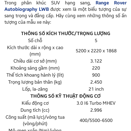
Trong phân khúc SUV hạng sang,
Range Rover
Autobiography LWB
được xem là một biểu tượng của sự
sang trọng và đẳng cấp. Hãy cùng xem những thông số ấn
tượng của mẫu xe này:
THÔNG SỐ KÍCH THƯỚC/TRỌNG LƯỢNG
Số chỗ
5
Kích thước dài x rộng x cao
5200 x 2220 x 1868
(mm)
Chiều dài cơ sở (mm)
3.122
Khoảng sáng gầm (mm)
220
Thể tích khoang hành lý (lít)
900
Trọng lượng bản thân (kg)
2.450
Lốp, la-zăng
21 inch
THÔNG SỐ KỸ THUẬT ĐỘNG CƠ
Kiểu động cơ
3.0 I6 Turbo MHEV
Dung tích (cc)
2.996
Công suất (mã lực)/vòng tua
400/5500-6500
(vòng/phút)
Mô-men xoắn (Nm)/vòng