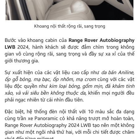
Khoang nội thất rộng rãi, sang trọng
Bước vào khoang cabin của
Range Rover Autobiography
LWB
2024, hành khách sẽ được đắm chìm trong không
gian vô cùng rộng rãi, sang trọng và đầy sự xa xỉ của thế
giới thương gia.
Sự xuất hiện của các vật liệu cao cấp như
da bán Aniline,
ốp gỗ bóng, mạ bạc, ốp nhôm, mạ crom
cùng với các vật
liệu độc quyền như
kim loại bóng, gốm mịn, đá khảm tinh
xảo, và vải siêu bền không thuộc da,
khiến mọi người đều
phải ngạc nhiên từ cái nhìn đầu tiên.
Đặc biệt, hệ thống đèn nội thất với 10 màu sắc đa dạng
cùng trần xe Panoramic có khả năng trượt mở hoàn toàn,
Range Rover Autobiography 2024 LWB tạo nên một không
gian như một ngôi nhà thứ hai, với mỗi chi tiết được chăm
chút đến từng milimet.