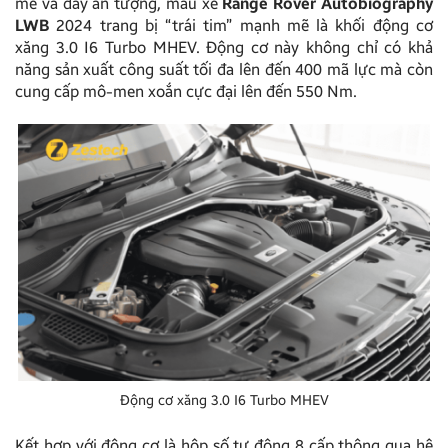
mẽ và đầy ấn tượng, mẫu xe
Range Rover Autobiography
LWB
2024 trang bị “trái tim” mạnh mẽ là khối động cơ
xăng 3.0 I6 Turbo MHEV. Động cơ này không chỉ có khả
năng sản xuất công suất tối đa lên đến 400 mã lực mà còn
cung cấp mô-men xoắn cực đại lên đến 550 Nm.
Động cơ xăng 3.0 I6 Turbo MHEV
Kết hợp với động cơ là hộp số tự động 8 cấp thông qua hệ