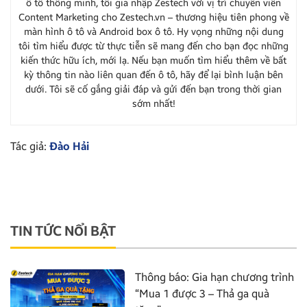
ô tô thông minh, tôi gia nhập Zestech với vị trí chuyên viên
Content Marketing cho Zestech.vn – thương hiệu tiên phong về
màn hình ô tô và Android box ô tô. Hy vọng những nội dung
tôi tìm hiểu được từ thực tiễn sẽ mang đến cho bạn đọc những
kiến thức hữu ích, mới lạ. Nếu bạn muốn tìm hiểu thêm về bất
kỳ thông tin nào liên quan đến ô tô, hãy để lại bình luận bên
dưới. Tôi sẽ cố gắng giải đáp và gửi đến bạn trong thời gian
sớm nhất!
Tác giả:
Đào Hải
TIN TỨC NỔI BẬT
Thông báo: Gia hạn chương trình
“Mua 1 được 3 – Thả ga quà