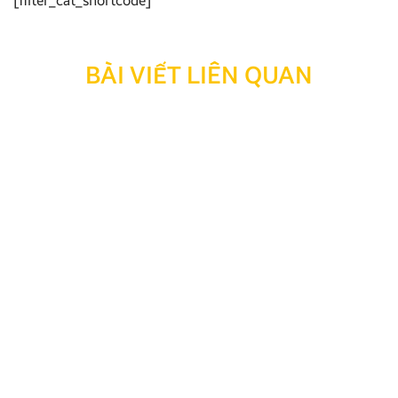
[filter_cat_shortcode]
BÀI VIẾT LIÊN QUAN
Thông báo: Ngừng hỗ trợ tra cứu bảo hành đối với
sản phẩm đã hết thời hạn bảo hành