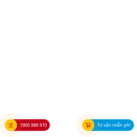
đã luôn tin tưởng sử dụng các sản phẩm Android Box
và Màn hình Android mang thương hiệu ZESTECH.
Trong quá trình […]
Hướng dẫn lắp màn hình liền camera 360. Những lưu
ý cần biết
Nâng cấp tính năng an toàn và tiện ích giải trí bằng
1900 988 910
Tư vấn miễn phí
giải pháp lắp màn hình liền camera 360 đang là xu
hướng được nhiều chủ xe ưu tiên lựa chọn. Tuy