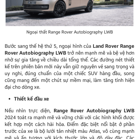
Ngoại thất Range Rover Autobiography LWB
Bước sang thế hệ thứ 5, ngoại hình của
Land Rover Range
Rover Autobiography LWB
trở nên mạnh mẽ và bệ vệ hơn
nhờ sự gia tăng về chiều dài tổng thể. Các đường nét thiết
kế trên phiên bản mới này vẫn giữ nguyên vẻ sang trọng và
uy nghi, đúng chuẩn của một chiếc SUV hàng đầu, song
cũng mang đến một chút sự mềm mại, làm tăng tính hiện
đại cho dòng xe.
Thiết kế đầu xe
Nếu nhìn trực diện,
Range Rover Autobiography LWB
2024 toát ra mạnh mẽ và vững chãi với các hình khối được
kết hợp một cách hài hòa. Điểm đặc biệt nổi bật ở phần
trước của xe là bộ lưới tản nhiệt màu Atlas, vô cùng mạnh
mẽ và ấn tượng với kích thước lớn và độ dày đặc. Các