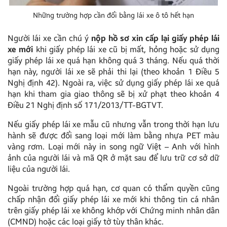
Những trường hợp cần đổi bằng lái xe ô tô hết hạn
Người lái xe cần chú ý
nộp hồ sơ xin cấp lại giấy phép lái
xe mới
khi giấy phép lái xe cũ bị mất, hỏng hoặc sử dụng
giấy phép lái xe quá hạn không quá 3 tháng. Nếu quá thời
hạn này, người lái xe sẽ phải thi lại (theo khoản 1 Điều 5
Nghị định 42). Ngoài ra, việc sử dụng giấy phép lái xe quá
hạn khi tham gia giao thông sẽ bị xử phạt theo khoản 4
Điều 21 Nghị định số 171/2013/TT-BGTVT.
Nếu giấy phép lái xe mẫu cũ nhưng vẫn trong thời hạn lưu
hành sẽ được đổi sang loại mới làm bằng nhựa PET màu
vàng rơm. Loại mới này in song ngữ Việt – Anh với hình
ảnh của người lái và mã QR ở mặt sau để lưu trữ cơ sở dữ
liệu của người lái.
Ngoài trường hợp quá hạn, cơ quan có thẩm quyền cũng
chấp nhận đổi giấy phép lái xe mới khi thông tin cá nhân
trên giấy phép lái xe không khớp với Chứng minh nhân dân
(CMND) hoặc các loại giấy tờ tùy thân khác.