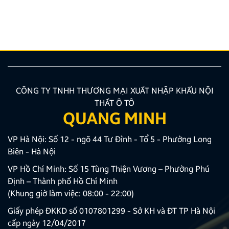
hướng được nhiều chủ xe ưu tiên lựa chọn. Tuy
nhiên, để thiết bị phát huy tối đa hiệu quả, hiển thị
sắc nét và tuyệt đối không ảnh hưởng đến hệ […]
CÔNG TY TNHH THƯƠNG MẠI XUẤT NHẬP KHẨU NỘI
THẤT Ô TÔ
QUANG MINH
VP Hà Nội: Số 12 - ngõ 44 Tư Đình - Tổ 5 - Phường Long
Biên - Hà Nội
VP Hồ Chí Minh: Số 15 Tùng Thiện Vương – Phường Phú
Định – Thành phố Hồ Chí Minh
(Khung giờ làm việc: 08:00 - 22:00)
Giấy phép ĐKKD số 0107801299 - Sở KH và ĐT TP Hà Nội
cấp ngày 12/04/2017