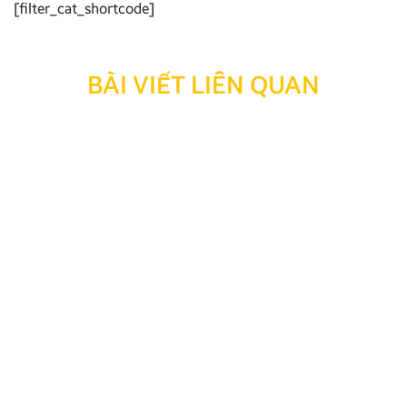
[filter_cat_shortcode]
BÀI VIẾT LIÊN QUAN
Thông báo: Ngừng hỗ trợ tra cứu bảo hành đối với
sản phẩm đã hết thời hạn bảo hành