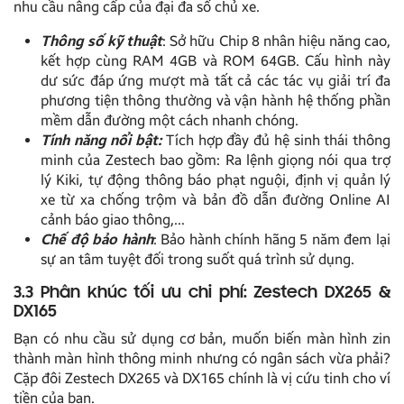
nhu cầu nâng cấp của đại đa số chủ xe.
Thông số kỹ thuật
: Sở hữu Chip 8 nhân hiệu năng cao,
kết hợp cùng RAM 4GB và ROM 64GB. Cấu hình này
dư sức đáp ứng mượt mà tất cả các tác vụ giải trí đa
phương tiện thông thường và vận hành hệ thống phần
mềm dẫn đường một cách nhanh chóng.
Tính năng nổi bật:
Tích hợp đầy đủ hệ sinh thái thông
minh của Zestech bao gồm: Ra lệnh giọng nói qua trợ
lý Kiki, tự động thông báo phạt nguội, định vị quản lý
xe từ xa chống trộm và bản đồ dẫn đường Online AI
cảnh báo giao thông,…
Chế độ bảo hành
: Bảo hành chính hãng 5 năm đem lại
sự an tâm tuyệt đối trong suốt quá trình sử dụng.
3.3 Phân khúc tối ưu chi phí: Zestech DX265 &
DX165
Bạn có nhu cầu sử dụng cơ bản, muốn biến màn hình zin
thành màn hình thông minh nhưng có ngân sách vừa phải?
Cặp đôi Zestech DX265 và DX165 chính là vị cứu tinh cho ví
tiền của bạn.