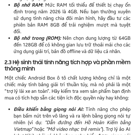
Bộ nhớ RAM
: Mức RAM tối thiểu để thiết bị chạy ổn
định trong năm 2026 là 4GB. Nếu bạn thường xuyên
sử dụng tính năng chia đôi màn hình, hãy đầu tư các
phiên bản RAM 8GB để trải nghiệm mượt mà tuyệt
đối.
Bộ nhớ trong (ROM):
Nên chọn dung lượng từ 64GB
đến 128GB để có không gian lưu trữ thoải mái cho các
ứng dụng giải trí, bản đồ offline và dữ liệu cá nhân.
2.3 Hệ sinh thái tính năng tích hợp và phần mềm
thông minh
Một chiếc Android Box ô tô chất lượng không chỉ là một
chiếc máy tính bảng giải trí thuần túy, mà nó phải là một
“trợ lý lái xe an toàn”. Hãy kiểm tra xem sản phẩm bạn định
mua có tích hợp sẵn các tiện ích độc quyền này hay không:
Điều khiển bằng giọng nói AI:
Tính năng cho phép
bạn bấm nút trên vô lăng và ra lệnh bằng giọng nói tự
nhiên (ví dụ:
“Dẫn đường đến Hồ Hoàn Kiếm bằng
Vietmap”
hoặc
“Mở video nhạc trẻ remix”
). Trợ lý ảo AI