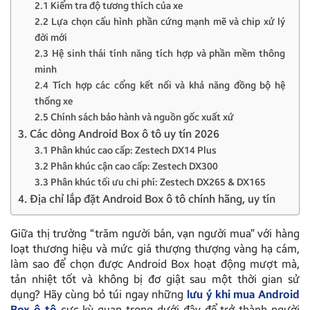
2.1 Kiểm tra độ tương thích của xe
2.2 Lựa chọn cấu hình phần cứng mạnh mẽ và chip xử lý
đời mới
2.3 Hệ sinh thái tính năng tích hợp và phần mềm thông
minh
2.4 Tích hợp các cổng kết nối và khả năng đồng bộ hệ
thống xe
2.5 Chính sách bảo hành và nguồn gốc xuất xứ
3. Các dòng Android Box ô tô uy tín 2026
3.1 Phân khúc cao cấp: Zestech DX14 Plus
3.2 Phân khúc cận cao cấp: Zestech DX300
3.3 Phân khúc tối ưu chi phí: Zestech DX265 & DX165
4. Địa chỉ lắp đặt Android Box ô tô chính hãng, uy tín
Giữa thị trường “trăm người bán, vạn người mua” với hàng
loạt thương hiệu và mức giá thượng thượng vàng hạ cám,
làm sao để chọn được Android Box hoạt động mượt mà,
tản nhiệt tốt và không bị đơ giật sau một thời gian sử
dụng? Hãy cùng bỏ túi ngay những
lưu ý khi mua Android
Box ô tô
cực kỳ quan trọng dưới đây để trở thành người