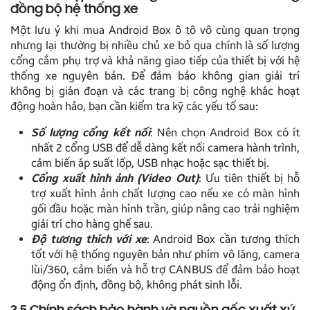
đồng bộ hệ thống xe
Một lưu ý khi mua Android Box ô tô vô cùng quan trọng
nhưng lại thường bị nhiều chủ xe bỏ qua chính là số lượng
cổng cắm phụ trợ và khả năng giao tiếp của thiết bị với hệ
thống xe nguyên bản. Để đảm bảo không gian giải trí
không bị gián đoạn và các trang bị công nghệ khác hoạt
động hoàn hảo, bạn cần kiểm tra kỹ các yếu tố sau:
Số lượng cổng kết nối
: Nên chọn Android Box có ít
nhất 2 cổng USB để dễ dàng kết nối camera hành trình,
cảm biến áp suất lốp, USB nhạc hoặc sạc thiết bị.
Cổng xuất hình ảnh (Video Out)
: Ưu tiên thiết bị hỗ
trợ xuất hình ảnh chất lượng cao nếu xe có màn hình
gối đầu hoặc màn hình trần, giúp nâng cao trải nghiệm
giải trí cho hàng ghế sau.
Độ tương thích với xe
: Android Box cần tương thích
tốt với hệ thống nguyên bản như phím vô lăng, camera
lùi/360, cảm biến và hỗ trợ CANBUS để đảm bảo hoạt
động ổn định, đồng bộ, không phát sinh lỗi.