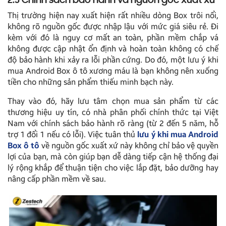
2.5 Chính sách bảo hành và nguồn gốc xuất xứ
Thị trường hiện nay xuất hiện rất nhiều dòng Box trôi nổi,
không rõ nguồn gốc được nhập lậu với mức giá siêu rẻ. Đi
kèm với đó là nguy cơ mất an toàn, phần mềm chắp vá
không được cập nhật ổn định và hoàn toàn không có chế
độ bảo hành khi xảy ra lỗi phần cứng. Do đó, một lưu ý khi
mua Android Box ô tô xương máu là bạn không nên xuống
tiền cho những sản phẩm thiếu minh bạch này.
Thay vào đó, hãy lưu tâm chọn mua sản phẩm từ các
thương hiệu uy tín, có nhà phân phối chính thức tại Việt
Nam với chính sách bảo hành rõ ràng (từ 2 đến 5 năm, hỗ
trợ 1 đổi 1 nếu có lỗi). Việc tuân thủ
lưu ý khi mua Android
Box ô tô
về nguồn gốc xuất xứ này không chỉ bảo vệ quyền
lợi của bạn, mà còn giúp bạn dễ dàng tiếp cận hệ thống đại
lý rộng khắp để thuận tiện cho việc lắp đặt, bảo dưỡng hay
nâng cấp phần mềm về sau.