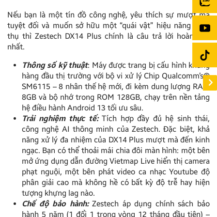
Nếu bạn là một tín đồ công nghệ, yêu thích sự mượt mà
tuyệt đối và muốn sở hữu một “quái vật” hiệu năng thực
thụ thì Zestech DX14 Plus chính là câu trả lời hoàn hảo
nhất.
Thông số kỹ thuật
: Máy được trang bị cấu hình khủng
hàng đầu thị trường với bộ vi xử lý Chip Qualcomm’s®
SM6115 – 8 nhân thế hệ mới, đi kèm dung lượng RAM
8GB và bộ nhớ trong ROM 128GB, chạy trên nền tảng
hệ điều hành Android 13 tối ưu sâu.
Trải nghiệm thực tế:
Tích hợp đầy đủ hệ sinh thái,
công nghệ AI thông minh của Zestech. Đặc biệt, khả
năng xử lý đa nhiệm của DX14 Plus mượt mà đến kinh
ngạc. Bạn có thể thoải mái chia đôi màn hình: một bên
mở ứng dụng dẫn đường Vietmap Live hiển thị camera
phạt nguội, một bên phát video ca nhạc Youtube độ
phân giải cao mà không hề có bất kỳ độ trễ hay hiện
tượng khựng lag nào.
Chế độ bảo hành:
Zestech áp dụng chính sách bảo
hành 5 năm (1 đổi 1 trong vòng 12 tháng đầu tiên) –