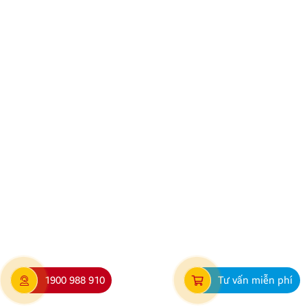
Địa chỉ lắp màn hình ô tô Zestech uy tín, chuẩn kỹ
thuật tại Thanh Hóa
Nhu cầu nâng cấp màn hình ô tô thông minh đang
ngày càng phổ biến và thịnh hành, đặc biệt là các
dòng màn hình Android Zestech với nhiều tính năng
hiện đại. Tuy nhiên, để đảm bảo thiết bị hoạt động ổn
định, bền bỉ và phát huy tối đa hiệu năng, việc lựa […]
1900 988 910
Tư vấn miễn phí