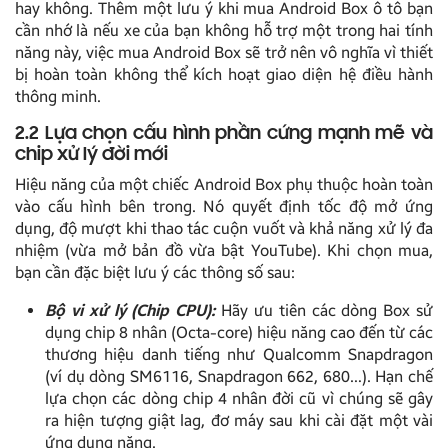
hay không. Thêm một lưu ý khi mua Android Box ô tô bạn
cần nhớ là nếu xe của bạn không hỗ trợ một trong hai tính
năng này, việc mua Android Box sẽ trở nên vô nghĩa vì thiết
bị hoàn toàn không thể kích hoạt giao diện hệ điều hành
thông minh.
2.2 Lựa chọn cấu hình phần cứng mạnh mẽ và
chip xử lý đời mới
Hiệu năng của một chiếc Android Box phụ thuộc hoàn toàn
vào cấu hình bên trong. Nó quyết định tốc độ mở ứng
dụng, độ mượt khi thao tác cuộn vuốt và khả năng xử lý đa
nhiệm (vừa mở bản đồ vừa bật YouTube). Khi chọn mua,
bạn cần đặc biệt lưu ý các thông số sau:
Bộ vi xử lý (Chip CPU):
Hãy ưu tiên các dòng Box sử
dụng chip 8 nhân (Octa-core) hiệu năng cao đến từ các
thương hiệu danh tiếng như Qualcomm Snapdragon
(ví dụ dòng SM6116, Snapdragon 662, 680…). Hạn chế
lựa chọn các dòng chip 4 nhân đời cũ vì chúng sẽ gây
ra hiện tượng giật lag, đơ máy sau khi cài đặt một vài
ứng dụng nặng.