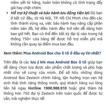
niêm yết từ hãng, hoàn toàn không có tình trạng đẩy
giá hay chặt chém.
H
ỗ trợ kỹ thuật và bảo hành lưu động tiện lợi:
Dù bạn
ở bất cứ đâu, từ Hà Nội, TP. Hồ Chí Minh cho đến các
tỉnh thành vùng xa, việc bảo hành hay nâng cấp phần
mềm bản đồ, hệ điều hành đều trở nên dễ dàng hơn
bao giờ hết. Bạn có thể đến bất kỳ đại lý nào trong hệ
thống 750+ cửa hàng để được hỗ trợ miễn phí mà
không cần quay lại điểm mua ban đầu.
Xem thêm:
Mua Android Box cho ô tô ở đâu uy tín nhất?
Trên đây là các
lưu ý khi mua Android Box ô tô
giúp bạn
dễ dàng chọn lựa được sản phẩm chất lượng và phù hợp
nhất cho xế cưng của mình. Để sở hữu những dòng
Android Box Zestech chính hãng, tận hưởng trọn vẹn hệ
sinh thái tính năng thông minh, quý khách hàng vui lòng
liên hệ ngay
Hotline 1900.988.910
hoặc ghé thăm hệ
thống hơn 750 đại lý Zestech trên toàn quốc để được tư
vấn, trải nghiệm thực tế!