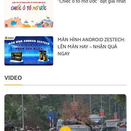
“Chiếc ô tô mơ ước” đạt giải nhất
MÀN HÌNH ANDROID ZESTECH:
LÊN MÀN HAY – NHẬN QUÀ
NGAY
VIDEO