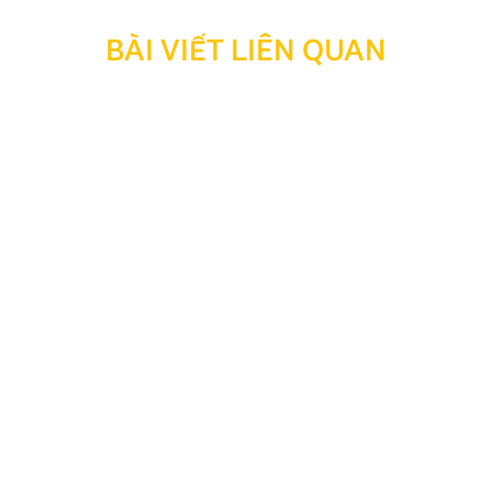
BÀI VIẾT LIÊN QUAN
Thông báo: Ngừng hỗ trợ tra cứu bảo hành đối với
sản phẩm đã hết thời hạn bảo hành
Kính gửi Quý Khách hàng và Quý Đại lý, Nhằm tối ưu
hóa công tác quản lý, lưu trữ dữ liệu và nâng cao hiệu