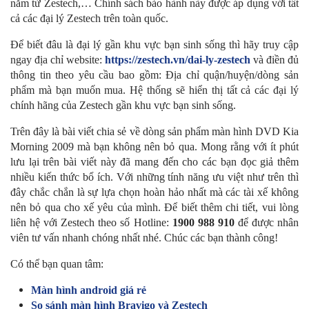
năm từ Zestech,… Chính sách bảo hành này được áp dụng với tất
cả các đại lý Zestech trên toàn quốc.
Để biết đâu là đại lý gần khu vực bạn sinh sống thì hãy truy cập
ngay địa chỉ website:
https://zestech.vn/dai-ly-zestech
và điền đủ
thông tin theo yêu cầu bao gồm: Địa chỉ quận/huyện/dòng sản
phẩm mà bạn muốn mua. Hệ thống sẽ hiển thị tất cả các đại lý
chính hãng của Zestech gần khu vực bạn sinh sống.
Trên đây là bài viết chia sẻ về dòng sản phẩm màn hình DVD Kia
Morning 2009 mà bạn không nên bỏ qua. Mong rằng với ít phút
lưu lại trên bài viết này đã mang đến cho các bạn đọc giả thêm
nhiều kiến thức bổ ích. Với những tính năng ưu việt như trên thì
đây chắc chắn là sự lựa chọn hoàn hảo nhất mà các tài xế không
nên bỏ qua cho xế yêu của mình. Để biết thêm chi tiết, vui lòng
liên hệ với Zestech theo số Hotline:
1900 988 910
để được nhân
viên tư vấn nhanh chóng nhất nhé. Chúc các bạn thành công!
Có thể bạn quan tâm:
Màn hình android giá rẻ
So sánh màn hình Bravigo và Zestech