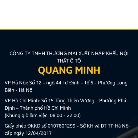
xin trân trọng cảm ơn Quý Khách hàng và Quý Đại lý
đã luôn tin tưởng sử dụng các sản phẩm Android Box
và Màn hình Android mang thương hiệu ZESTECH.
Trong quá trình […]
CÔNG TY TNHH THƯƠNG MẠI XUẤT NHẬP KHẨU NỘI
THẤT Ô TÔ
QUANG MINH
VP Hà Nội: Số 12 - ngõ 44 Tư Đình - Tổ 5 - Phường Long
Biên - Hà Nội
VP Hồ Chí Minh: Số 15 Tùng Thiện Vương – Phường Phú
Định – Thành phố Hồ Chí Minh
(Khung giờ làm việc: 08:00 - 22:00)
Giấy phép ĐKKD số 0107801299 - Sở KH và ĐT TP Hà Nội
cấp ngày 12/04/2017