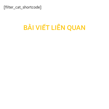
[filter_cat_shortcode]
BÀI VIẾT LIÊN QUAN
Các dòng Android Box xe điện được tin dùng 2026