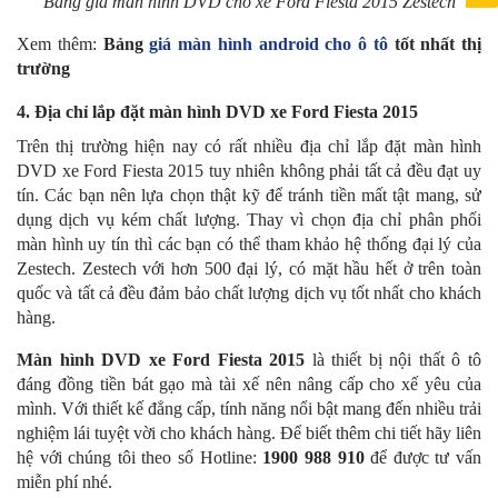
Bảng giá màn hình DVD cho xe Ford Fiesta 2015 Zestech
Xem thêm:
Bảng
giá màn hình android cho ô tô
tốt nhất thị
trường
4. Địa chỉ lắp đặt màn hình DVD xe Ford Fiesta 2015
Trên thị trường hiện nay có rất nhiều địa chỉ lắp đặt màn hình
DVD xe Ford Fiesta 2015 tuy nhiên không phải tất cả đều đạt uy
tín. Các bạn nên lựa chọn thật kỹ để tránh tiền mất tật mang, sử
dụng dịch vụ kém chất lượng. Thay vì chọn địa chỉ phân phối
màn hình uy tín thì các bạn có thể tham khảo hệ thống đại lý của
Zestech. Zestech với hơn 500 đại lý, có mặt hầu hết ở trên toàn
quốc và tất cả đều đảm bảo chất lượng dịch vụ tốt nhất cho khách
hàng.
Màn hình DVD xe Ford Fiesta 2015
là thiết bị nội thất ô tô
đáng đồng tiền bát gạo mà tài xế nên nâng cấp cho xế yêu của
mình. Với thiết kế đẳng cấp, tính năng nổi bật mang đến nhiều trải
nghiệm lái tuyệt vời cho khách hàng. Để biết thêm chi tiết hãy liên
hệ với chúng tôi theo số Hotline:
1900 988 910
để được tư vấn
miễn phí nhé.