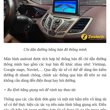
Chỉ dẫn đường bằng bản đồ thông minh
Màn hình android được tích hợp hệ thống bản đồ chỉ dẫn đường
thông minh bao gồm các loại bản đồ khác nhau như: Vietmap,
Google maps, Navitel,… Qua đây tài xế có thể dễ dàng tìm kiếm
đường đi nhanh chóng, chính xác thông qua bản đồ trên xe mà
không cần dùng đến điện thoại hay hỏi đường.
+ Ra lệnh bằng giọng nói để rảnh tay thao tác
Thông qua các câu lệnh đơn giản và một nút bấm trên vô lăng tài
xế có thể thực hiện các tác vụ trên màn hình bằng giọng nói. Điều
này rất hữu ích trong trường hợp tài xế đang lái xe tập trung trên