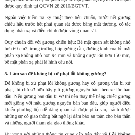
được quy định tại QCVN 28:2010/BGTVT.
Ngoài việc kiểm tra kỹ thuật theo tiêu chuẩn, trước hết gương
chiếu hậu trước hết phải quan sát được bằng mắt thường, có tác
dụng phản xạ và điều chỉnh được vùng quan sát.
Quy chuẩn đối với gương chiếu hậu: Bề mặt quan sát không nhỏ
hơn 69 cm2, trong trường hợp gương cầu, đường kính của bề mặt
phản xạ không nhỏ hơn 94 mm và không được lớn hơn 150 mm,
bề mặt phản xạ phải là hình cầu nồi.
5. Làm sao để không bị xử phạt lỗi không gương?
Để không bị xử phạt lỗi không gương hay có gương vẫn bị xử
phạt, thì chủ sở hữu hãy giữ gương nguyên bản theo xe lúc ban
đầu. Nếu gương ban đầu bị vỡ thì nên thay thế bằng chiếc gương
mới giống với mẫu gương nguyên bản ban đầu, giúp người điều
khiển phương tiện dễ dàng quan sát được phía sau, tránh được
những sự cố giao thông bất ngờ lại đảm bảo an toàn cho bản thân
và những người tham gia giao thông khác.
Hy vọng với những thông tin cung cấp trên đây về
Lỗi không