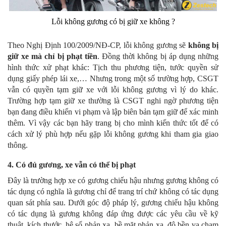
Lỗi không gương có bị giữ xe không ?
Theo Nghị Định 100/2009/NĐ-CP, lỗi không gương sẽ
không bị
giữ xe mà chỉ bị phạt tiền
. Đồng thời không bị áp dụng những
hình thức xử phạt khác: Tịch thu phương tiện, tước quyền sử
dụng giấy phép lái xe,… Nhưng trong một số trường hợp, CSGT
vẫn có quyền tạm giữ xe với lỗi không gương vì lý do khác.
Trường hợp tạm giữ xe thường là CSGT nghi ngờ phương tiện
bạn đang điều khiển vi phạm và lập biên bản tạm giữ để xác minh
thêm. Vì vậy các bạn hãy trang bị cho mình kiến thức tốt để có
cách xử lý phù hợp nếu gặp lỗi không gương khi tham gia giao
thông.
4. Có đủ gương, xe vẫn có thể bị phạt
Đây là trường hợp xe có gương chiếu hậu nhưng gương không có
tác dụng có nghĩa là gương chỉ để trang trí chứ không có tác dụng
quan sát phía sau. Dưới góc độ pháp lý, gương chiếu hậu không
có tác dụng là gương không đáp ứng được các yêu cầu về kỹ
thuật, kích thước, hệ số phản xạ, bề mặt phản xạ, độ bền va chạm