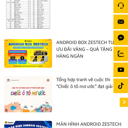
ANDROID BOX ZESTECH TUNG
ƯU ĐÃI VÀNG – QUÀ TẶNG
HÀNG NGÀN
Tổng hợp tranh vẽ cuộc thi
“Chiếc ô tô mơ ước” đạt giải nhất
MÀN HÌNH ANDROID ZESTECH: