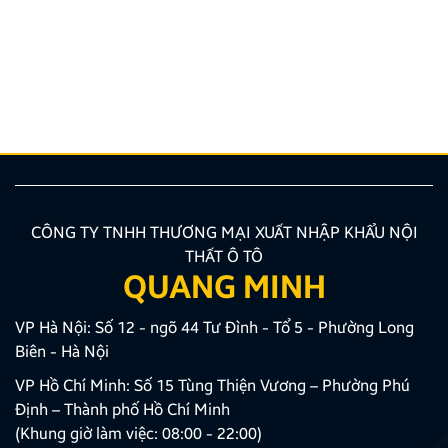
Lái xe tại Việt Nam chưa bao giờ là thử thách dễ
dàng, từ những con ngõ nhỏ đan xen như mạng nhện
tại Hà Nội, TP.HCM cho đến những cung đường đèo
dốc, biển báo giao thông thay đổi liên tục. Lúc này,
một chiếc bản đồ chỉ đường Việt Nam thông minh,
chính […]
CÔNG TY TNHH THƯƠNG MẠI XUẤT NHẬP KHẨU NỘI
THẤT Ô TÔ
QUANG MINH
VP Hà Nội: Số 12 - ngõ 44 Tư Đình - Tổ 5 - Phường Long
Biên - Hà Nội
VP Hồ Chí Minh: Số 15 Tùng Thiện Vương – Phường Phú
Định – Thành phố Hồ Chí Minh
(Khung giờ làm việc: 08:00 - 22:00)