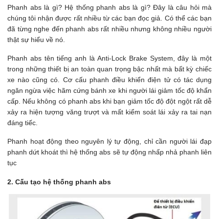
Phanh abs là gì? Hệ thống phanh abs là gì? Đây là câu hỏi mà
chúng tôi nhận được rất nhiều từ các bạn đọc giả. Có thể các bạn
đã từng nghe đến phanh abs rất nhiều nhưng không nhiều người
thật sự hiểu về nó.
Phanh abs tên tiếng anh là Anti-Lock Brake System, đây là một
trong những thiết bị an toàn quan trọng bậc nhất mà bất kỳ chiếc
xe nào cũng có. Cơ cấu phanh điều khiển điện tử có tác dụng
ngăn ngừa việc hãm cứng bánh xe khi người lái giảm tốc độ khẩn
cấp. Nếu không có phanh abs khi bạn giảm tốc độ đột ngột rất dễ
xảy ra hiện tượng văng trượt và mất kiểm soát lái xảy ra tai nạn
đáng tiếc.
Phanh hoạt động theo nguyên lý tự động, chỉ cần người lái đạp
phanh dứt khoát thì hệ thống abs sẽ tự động nhấp nhả phanh liên
tục
2. Cấu tạo hệ thống phanh abs