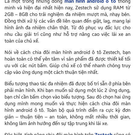
Là một trong những dòng
màn hình android ô tô
thông
minh và hiện đại nhất hiện nay, Zestech sử dụng RAM từ
2GB – 8GB cho trải nghiệm đa nhiệm mượt mà, nhạy bén.
Đồng thời xử lý các vấn đề liên quan đến giật, lag, mang lại
hình ảnh đa nhiệm chân thật. Từ đó phục vụ đắc lực cho
nhu cầu giải trí cũng như hỗ trợ nâng cao việc lái xe an
toàn của chủ xế.
Nói về cách chia đôi màn hình android ô tô Zestech, bạn
hoàn toàn có thể yên tâm vì sản phẩm đã được thiết kế tối
ưu với các nút bấm. Giúp chủ xế có thể nhanh chóng truy
cập vào ứng dụng một cách thuận tiện nhất.
Biểu tượng thao tác đa nhiệm đã được bố trí sẵn ở phía bên
phải màn hình. Khi bạn muốn sử dụng một lúc 2 ứng dụng,
bạn chỉ cần bấm chọn vào biểu tượng. Sau đó chọn hai ứng
dụng mình mong muốn và thực hiện cách chia đôi màn
hình android ô tô. Toàn bộ quá trình diễn ra cực kỳ đơn
giản – thuận tiện – an toàn, không mất nhiều thời gian,
không làm ảnh hưởng đến sự tập trung khi lái xe.
Đặc biệt, tính năng chia đôi màn hình trên
Zestech
cũng có