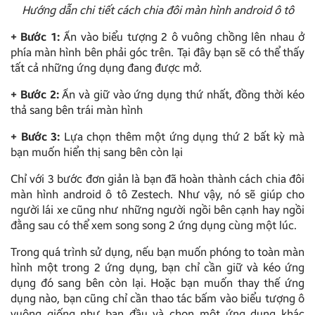
Hướng dẫn chi tiết cách chia đôi màn hình android ô tô
+ Bước 1:
Ấn vào biểu tượng 2 ô vuông chồng lên nhau ở
phía màn hình bên phải góc trên. Tại đây bạn sẽ có thể thấy
tất cả những ứng dụng đang được mở.
+ Bước 2:
Ấn và giữ vào ứng dụng thứ nhất, đồng thời kéo
thả sang bên trái màn hình
+ Bước 3:
Lựa chọn thêm một ứng dụng thứ 2 bất kỳ mà
bạn muốn hiển thị sang bên còn lại
Chỉ với 3 bước đơn giản là bạn đã hoàn thành cách chia đôi
màn hình android ô tô Zestech. Như vậy, nó sẽ giúp cho
người lái xe cũng như những người ngồi bên cạnh hay ngồi
đằng sau có thể xem song song 2 ứng dụng cùng một lúc.
Trong quá trình sử dụng, nếu bạn muốn phóng to toàn màn
hình một trong 2 ứng dụng, bạn chỉ cần giữ và kéo ứng
dụng đó sang bên còn lại. Hoặc bạn muốn thay thế ứng
dụng nào, bạn cũng chỉ cần thao tác bấm vào biểu tượng ô
vuông giống như ban đầu và chọn một ứng dụng khác