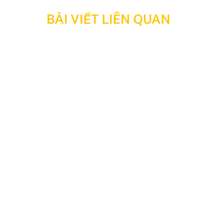
BÀI VIẾT LIÊN QUAN
Thông báo: Ngừng hỗ trợ tra cứu bảo hành đối với
sản phẩm đã hết thời hạn bảo hành
Kính gửi Quý Khách hàng và Quý Đại lý, Nhằm tối ưu
hóa công tác quản lý, lưu trữ dữ liệu và nâng cao hiệu