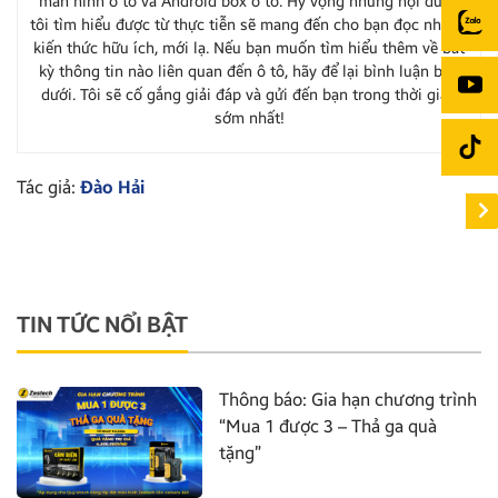
màn hình ô tô và Android box ô tô. Hy vọng những nội dung
tôi tìm hiểu được từ thực tiễn sẽ mang đến cho bạn đọc những
kiến thức hữu ích, mới lạ. Nếu bạn muốn tìm hiểu thêm về bất
kỳ thông tin nào liên quan đến ô tô, hãy để lại bình luận bên
dưới. Tôi sẽ cố gắng giải đáp và gửi đến bạn trong thời gian
sớm nhất!
Tác giả:
Đào Hải
TIN TỨC NỔI BẬT
Thông báo: Gia hạn chương trình
“Mua 1 được 3 – Thả ga quà
tặng”