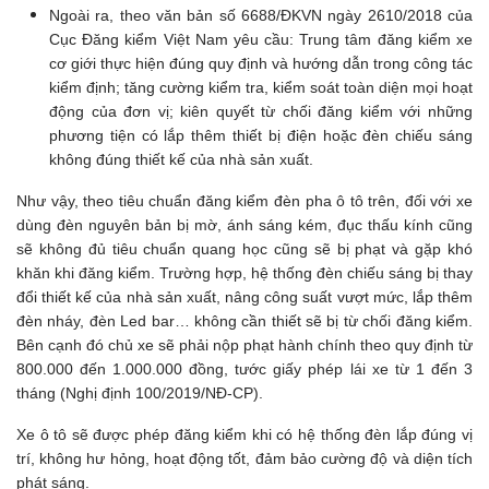
Ngoài ra, theo văn bản số 6688/ĐKVN ngày 2610/2018 của
Cục Đăng kiểm Việt Nam yêu cầu: Trung tâm đăng kiểm xe
cơ giới thực hiện đúng quy định và hướng dẫn trong công tác
kiểm định; tăng cường kiểm tra, kiểm soát toàn diện mọi hoạt
động của đơn vị; kiên quyết từ chối đăng kiểm với những
phương tiện có lắp thêm thiết bị điện hoặc đèn chiếu sáng
không đúng thiết kế của nhà sản xuất.
Như vậy, theo tiêu chuẩn đăng kiểm đèn pha ô tô trên, đối với xe
dùng đèn nguyên bản bị mờ, ánh sáng kém, đục thấu kính cũng
sẽ không đủ tiêu chuẩn quang học cũng sẽ bị phạt và gặp khó
khăn khi đăng kiểm. Trường hợp, hệ thống đèn chiếu sáng bị thay
đổi thiết kế của nhà sản xuất, nâng công suất vượt mức, lắp thêm
đèn nháy, đèn Led bar… không cần thiết sẽ bị từ chối đăng kiểm.
Bên cạnh đó chủ xe sẽ phải nộp phạt hành chính theo quy định từ
800.000 đến 1.000.000 đồng, tước giấy phép lái xe từ 1 đến 3
tháng (Nghị định 100/2019/NĐ-CP).
Xe ô tô sẽ được phép đăng kiểm khi có hệ thống đèn lắp đúng vị
trí, không hư hỏng, hoạt động tốt, đảm bảo cường độ và diện tích
phát sáng.