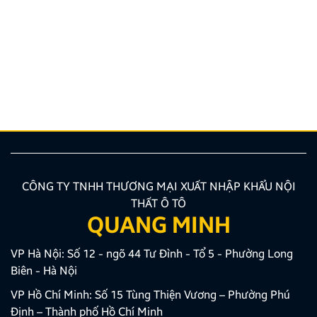
ý cần biết
Nâng cấp tính năng an toàn và tiện ích giải trí bằng
giải pháp lắp màn hình liền camera 360 đang là xu
hướng được nhiều chủ xe ưu tiên lựa chọn. Tuy
nhiên, để thiết bị phát huy tối đa hiệu quả, hiển thị
sắc nét và tuyệt đối không ảnh hưởng đến hệ […]
CÔNG TY TNHH THƯƠNG MẠI XUẤT NHẬP KHẨU NỘI
THẤT Ô TÔ
QUANG MINH
VP Hà Nội: Số 12 - ngõ 44 Tư Đình - Tổ 5 - Phường Long
Biên - Hà Nội
VP Hồ Chí Minh: Số 15 Tùng Thiện Vương – Phường Phú
Định – Thành phố Hồ Chí Minh