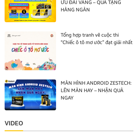
ƯU ĐÃI VÀNG – QUÀ TẶNG
HÀNG NGÀN
Tổng hợp tranh vẽ cuộc thi
“Chiếc ô tô mơ ước” đạt giải nhất
MÀN HÌNH ANDROID ZESTECH:
LÊN MÀN HAY – NHẬN QUÀ
NGAY
VIDEO