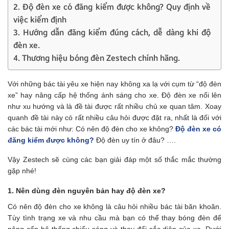
2. Độ đèn xe có đăng kiểm được không? Quy định về
việc kiểm định
3. Hướng dẫn đăng kiểm đúng cách, dễ dàng khi độ
đèn xe.
4. Thương hiệu bóng đèn Zestech chính hãng.
Với những bác tài yêu xe hiện nay không xa lạ với cụm từ “độ đèn
xe” hay nâng cấp hệ thống ánh sáng cho xe. Độ đèn xe nổi lên
như xu hướng và là đề tài được rất nhiều chủ xe quan tâm.
Xoay
quanh đề tài này có rất nhiều câu hỏi được đặt ra, nhất là đối với
các bác tài mới như: Có nên độ đèn cho xe không?
Độ đèn xe có
đăng kiểm được không
?
Độ đèn uy tín ở đâu? ….
Vậy Zestech sẽ cùng các bạn giải đáp một số thắc mắc thường
gặp nhé!
1. Nên dùng đèn nguyên bản hay độ đèn xe?
Có nên độ đèn cho xe không là câu hỏi nhiều bác tài băn khoăn.
Tùy tình trạng xe và nhu cầu mà bạn có thể thay bóng đèn để
nâng cấp hệ thống chiếu sáng và thay đổi sắc diện của xe. Dưới