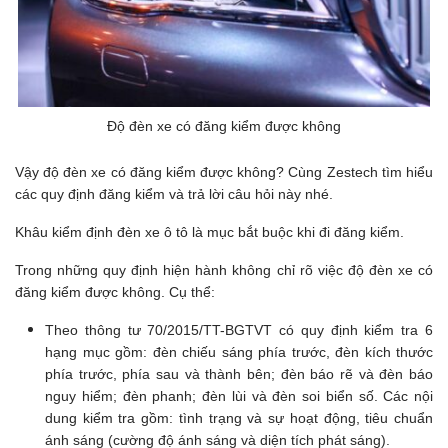
Độ đèn xe có đăng kiểm được không
Vậy độ đèn xe có đăng kiểm được không? Cùng Zestech tìm hiểu
các quy định đăng kiểm và trả lời câu hỏi này nhé.
Khâu kiểm định đèn xe ô tô là mục bắt buộc khi đi đăng kiểm.
Trong những quy định hiện hành không chỉ rõ việc độ đèn xe có
đăng kiểm được không. Cụ thể:
Theo thông tư 70/2015/TT-BGTVT có quy định kiểm tra 6
hạng mục gồm: đèn chiếu sáng phía trước, đèn kích thước
phía trước, phía sau và thành bên; đèn báo rẽ và đèn báo
nguy hiểm; đèn phanh; đèn lùi và đèn soi biển số. Các nội
dung kiểm tra gồm: tình trạng và sự hoạt động, tiêu chuẩn
ánh sáng (cường độ ánh sáng và diện tích phát sáng).