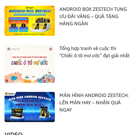
ANDROID BOX ZESTECH TUNG
ƯU ĐÃI VÀNG – QUÀ TẶNG
HÀNG NGÀN
Tổng hợp tranh vẽ cuộc thi
“Chiếc ô tô mơ ước” đạt giải nhất
MÀN HÌNH ANDROID ZESTECH:
LÊN MÀN HAY – NHẬN QUÀ
NGAY
VIDEO