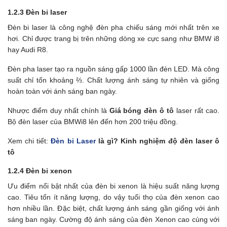
1.2.3 Đèn bi laser
Đèn bi laser là công nghệ đèn pha chiếu sáng mới nhất trên xe
hơi. Chỉ được trang bị trên những dòng xe cực sang như BMW i8
hay Audi R8.
Đèn pha laser tạo ra nguồn sáng gấp 1000 lần đèn LED. Mà công
suất chỉ tốn khoảng ⅔. Chất lượng ánh sáng tự nhiên và giống
hoàn toàn với ánh sáng ban ngày.
Nhược điểm duy nhất chính là
Giá bóng đèn ô tô
laser rất cao.
Bộ đèn laser của BMWi8 lên đến hơn 200 triệu đồng.
Xem chi tiết:
Đèn bi Laser
là gì? Kinh nghiệm độ đèn laser ô
tô
1.2.4 Đèn bi xenon
Ưu điểm nổi bật nhất của đèn bi xenon là hiệu suất năng lượng
cao. Tiêu tốn ít năng lượng, do vậy tuổi thọ của đèn xenon cao
hơn nhiều lần. Đặc biệt, chất lượng ánh sáng gần giống với ánh
sáng ban ngày. Cường độ ánh sáng của đèn Xenon cao cùng với