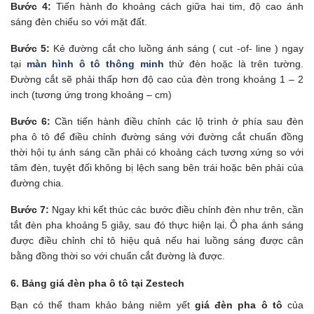
Bước 4:
Tiến hành đo khoảng cách giữa hai tim, độ cao ánh
sáng đèn chiếu so với mặt đất.
Bước 5:
Kẻ đường cắt cho luồng ánh sáng ( cut -of- line ) ngay
tại
màn hình ô tô thông minh
thử đèn hoặc là trên tường.
Đường cắt sẽ phải thấp hơn độ cao của đèn trong khoảng 1 – 2
inch (tương ứng trong khoảng – cm)
Bước 6:
Cần tiến hành điều chỉnh các lộ trình ở phía sau đèn
pha ô tô để điều chỉnh đường sáng với đường cắt chuẩn đồng
thời hội tụ ánh sáng cần phải có khoảng cách tương xứng so với
tâm đèn, tuyệt đối không bị lệch sang bên trái hoặc bên phải của
đường chia.
Bước 7:
Ngay khi kết thúc các bước điều chỉnh đèn như trên, cần
tắt đèn pha khoảng 5 giây, sau đó thực hiện lại. Ô pha ánh sáng
được điều chỉnh chỉ tô hiệu quả nếu hai luồng sáng được cân
bằng đồng thời so với chuẩn cắt đường là được.
6. Bảng giá đèn pha ô tô tại Zestech
Bạn có thể tham khảo bảng niêm yết
giá đèn pha ô tô
của