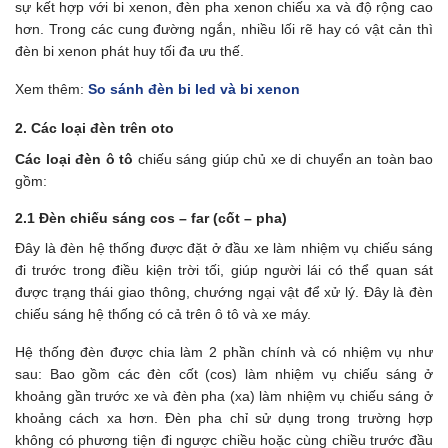
sự kết hợp với bi xenon, đèn pha xenon chiếu xa và độ rộng cao
hơn. Trong các cung đường ngắn, nhiều lối rẽ hay có vật cản thì
đèn bi xenon phát huy tối đa ưu thế.
Xem thêm:
So sánh đèn bi led và bi xenon
2. Các loại đèn trên oto
Các loại đèn ô tô
chiếu sáng giúp chủ xe di chuyển an toàn bao
gồm:
2.1 Đèn chiếu sáng cos – far (cốt – pha)
Đây là đèn hệ thống được đặt ở đầu xe làm nhiệm vụ chiếu sáng
đi trước trong điều kiện trời tối, giúp người lái có thể quan sát
được trạng thái giao thông, chướng ngại vật để xử lý. Đây là đèn
chiếu sáng hệ thống có cả trên ô tô và xe máy.
Hệ thống đèn được chia làm 2 phần chính và có nhiệm vụ như
sau: Bao gồm các đèn cốt (cos) làm nhiệm vụ chiếu sáng ở
khoảng gần trước xe và đèn pha (xa) làm nhiệm vụ chiếu sáng ở
khoảng cách xa hơn. Đèn pha chỉ sử dụng trong trường hợp
không có phương tiện đi ngược chiều hoặc cùng chiều trước đầu