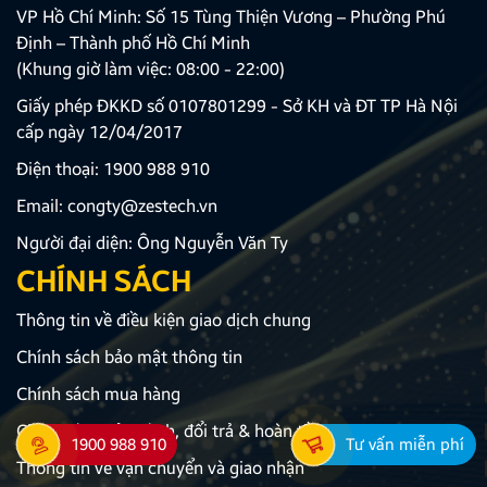
VP Hồ Chí Minh: Số 15 Tùng Thiện Vương – Phường Phú
Định – Thành phố Hồ Chí Minh
(Khung giờ làm việc: 08:00 - 22:00)
Giấy phép ĐKKD số 0107801299 - Sở KH và ĐT TP Hà Nội
cấp ngày 12/04/2017
Điện thoại:
1900 988 910
Email:
congty@zestech.vn
Người đại diện: Ông Nguyễn Văn Ty
CHÍNH SÁCH
Thông tin về điều kiện giao dịch chung
Chính sách bảo mật thông tin
Chính sách mua hàng
Chính sách bảo hành, đổi trả & hoàn tiền
1900 988 910
Tư vấn miễn phí
Thông tin về vận chuyển và giao nhận