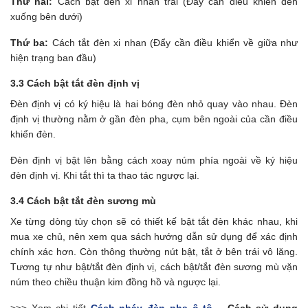
Thứ hai:
Cách bật đèn xi nhan trái (Đẩy cần điều khiển đèn
xuống bên dưới)
Thứ ba:
Cách tắt đèn xi nhan (Đẩy cần điều khiển về giữa như
hiện trạng ban đầu)
3.3 Cách bật tắt đèn định vị
Đèn định vị có ký hiệu là hai bóng đèn nhỏ quay vào nhau. Đèn
định vị thường nằm ở gần đèn pha, cụm bên ngoài của cần điều
khiển đèn.
Đèn định vị bật lên bằng cách xoay núm phía ngoài về ký hiệu
đèn định vị. Khi tắt thì ta thao tác ngược lại.
3.4 Cách bật tắt đèn sương mù
Xe từng dòng tùy chọn sẽ có thiết kế bật tắt đèn khác nhau, khi
mua xe chủ, nên xem qua sách hướng dẫn sử dụng để xác định
chính xác hơn. Còn thông thường nút bật, tắt ở bên trái vô lăng.
Tương tự như bật/tắt đèn định vị, cách bật/tắt đèn sương mù vặn
núm theo chiều thuận kim đồng hồ và ngược lại.