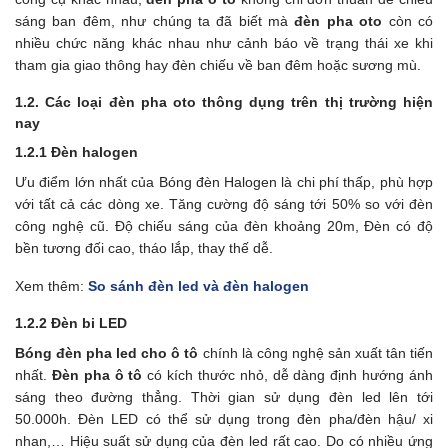
sáng ban đêm, như chúng ta đã biết mà
đèn pha oto
còn có
nhiều chức năng khác nhau như cảnh báo về trạng thái xe khi
tham gia giao thông hay đèn chiếu về ban đêm hoặc sương mù.
1.2. Các loại đèn pha oto thông dụng trên thị trường hiện
nay
1.2.1 Đèn halogen
Ưu điểm lớn nhất của Bóng đèn Halogen là chi phí thấp, phù hợp
với tất cả các dòng xe. Tăng cường độ sáng tới 50% so với đèn
công nghệ cũ. Độ chiếu sáng của đèn khoảng 20m, Đèn có độ
bền tương đối cao, tháo lắp, thay thế dễ.
Xem thêm:
So sánh đèn led và đèn halogen
1.2.2 Đèn bi LED
Bóng đèn pha led cho ô tô
chính là công nghệ sản xuất tân tiến
nhất.
Đèn pha ô tô
có kích thước nhỏ, dễ dàng định hướng ánh
sáng theo đường thẳng. Thời gian sử dụng đèn led lên tới
50.000h. Đèn LED có thể sử dụng trong đèn pha/đèn hậu/ xi
nhan,… Hiệu suất sử dụng của đèn led rất cao. Do có nhiều ứng