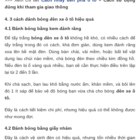
>>> Xem chi tiết
Cách nháy đèn pha ô tô –
Cách sử dụng
đúng khi tham gia giao thông
4. 3 cách đánh bóng đèn xe ô tô hiệu quả
4.1 Đánh bóng bằng kem đánh răng
Để tẩy trắng
bóng đèn xe ô tô
không hề khó, có nhiều cách để
tẩy trắng trong đó có cách, khá đơn giản, dùng kem đánh răng
xoa lên bề mặt đèn. Dùng bàn chải, vải mềm, hoặc bất kể vật
dụng lau chùi nào mềm, chà bóng đèn theo chiều kim đồng hồ.
Nếu đèn bị ố vàng quá nhiều, bạn sẽ cần thực hiện điều trên lặp
lại từ 2 đến 3 lần.
Khi chà sạch, bạn lau khô bằng nước ấm, khăn mềm, và bôi lên
đó 1 ít sáp để bảo vệ độ bóng bạn vừa chà cho bóng
đèn xe ô
tô.
Đây là cách tiết kiệm chi phí, nhưng hiệu quả có thể không được
như mong đợi.
4.2 Đánh bóng bằng giấy nhám
Đây là cách vệ sinh đèn có hiệu quả, nhưng tốn nhiều thời gian