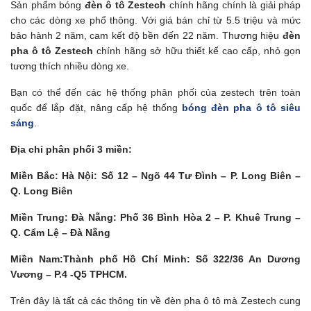
Sản phẩm bóng
đèn ô tô Zestech
chính hãng chính là giải pháp
cho các dòng xe phổ thông. Với giá bán chỉ từ 5.5 triệu và mức
bảo hành 2 năm, cam kết độ bền đến 22 năm. Thương hiệu
đèn
pha ô tô Zestech
chính hãng sở hữu thiết kế cao cấp, nhỏ gọn
tương thích nhiều dòng xe.
Bạn có thể đến các hệ thống phân phối của zestech trên toàn
quốc để lắp đặt, nâng cấp hệ thống
bóng đèn pha ô tô siêu
sáng
.
Địa chỉ phân phối 3 miền:
Miền Bắc: Hà Nội: Số 12 – Ngõ 44 Tư Đình – P. Long Biên –
Q. Long Biên
Miền Trung: Đà Nẵng: Phố 36 Bình Hòa 2 – P. Khuê Trung –
Q. Cẩm Lệ – Đà Nẵng
Miền Nam:Thành phố Hồ Chí Minh: Số 322/36 An Dương
Vương – P.4 -Q5 TPHCM.
Trên đây là tất cả các thông tin về đèn pha ô tô mà Zestech cung