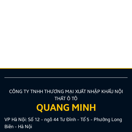
Hướng dẫn lắp màn hình liền camera 360. Những lưu
ý cần biết
Nâng cấp tính năng an toàn và tiện ích giải trí bằng
giải pháp lắp màn hình liền camera 360 đang là xu
hướng được nhiều chủ xe ưu tiên lựa chọn. Tuy
nhiên, để thiết bị phát huy tối đa hiệu quả, hiển thị
sắc nét và tuyệt đối không ảnh hưởng đến hệ […]
CÔNG TY TNHH THƯƠNG MẠI XUẤT NHẬP KHẨU NỘI
THẤT Ô TÔ
QUANG MINH
VP Hà Nội: Số 12 - ngõ 44 Tư Đình - Tổ 5 - Phường Long
Biên - Hà Nội