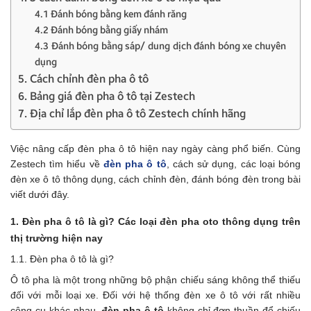
4.1 Đánh bóng bằng kem đánh răng
4.2 Đánh bóng bằng giấy nhám
4.3 Đánh bóng bằng sáp/ dung dịch đánh bóng xe chuyên
dụng
5. Cách chỉnh đèn pha ô tô
6. Bảng giá đèn pha ô tô tại Zestech
7. Địa chỉ lắp đèn pha ô tô Zestech chính hãng
Việc nâng cấp đèn pha ô tô hiện nay ngày càng phổ biến. Cùng
Zestech tìm hiểu về
đèn pha ô tô
, cách sử dụng, các loại bóng
đèn xe ô tô thông dụng, cách chỉnh đèn, đánh bóng đèn trong bài
viết dưới đây.
1. Đèn pha ô tô là gì? Các loại đèn pha oto thông dụng trên
thị trường hiện nay
1.1. Đèn pha ô tô là gì?
Ô tô pha là một trong những bộ phận chiếu sáng không thể thiếu
đối với mỗi loại xe. Đối với hệ thống
đèn xe ô tô với rất nhiều
công cụ khác nhau,
đèn pha ô tô
không chỉ đơn thuần để chiếu