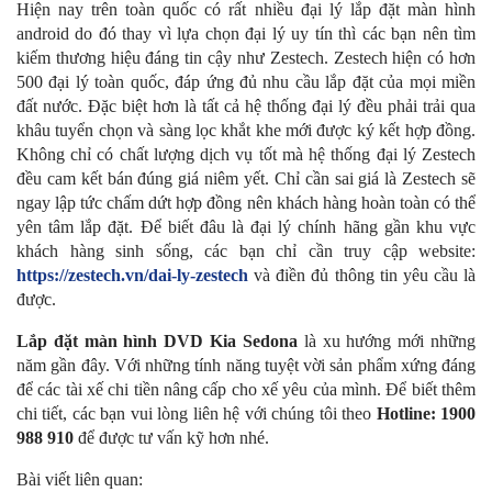
Hiện nay trên toàn quốc có rất nhiều đại lý lắp đặt màn hình
android do đó thay vì lựa chọn đại lý uy tín thì các bạn nên tìm
kiếm thương hiệu đáng tin cậy như Zestech. Zestech hiện có hơn
500 đại lý toàn quốc, đáp ứng đủ nhu cầu lắp đặt của mọi miền
đất nước. Đặc biệt hơn là tất cả hệ thống đại lý đều phải trải qua
khâu tuyển chọn và sàng lọc khắt khe mới được ký kết hợp đồng.
Không chỉ có chất lượng dịch vụ tốt mà hệ thống đại lý Zestech
đều cam kết bán đúng giá niêm yết. Chỉ cần sai giá là Zestech sẽ
ngay lập tức chấm dứt hợp đồng nên khách hàng hoàn toàn có thể
yên tâm lắp đặt. Để biết đâu là đại lý chính hãng gần khu vực
khách hàng sinh sống, các bạn chỉ cần truy cập website:
https://zestech.vn/dai-ly-zestech
và điền đủ thông tin yêu cầu là
được.
Lắp đặt màn hình DVD Kia Sedona
là xu hướng mới những
năm gần đây. Với những tính năng tuyệt vời sản phẩm xứng đáng
để các tài xế chi tiền nâng cấp cho xế yêu của mình. Để biết thêm
chi tiết, các bạn vui lòng liên hệ với chúng tôi theo
Hotline: 1900
988 910
để được tư vấn kỹ hơn nhé.
Bài viết liên quan: