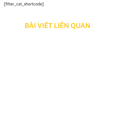
[filter_cat_shortcode]
BÀI VIẾT LIÊN QUAN
Thông báo: Ngừng hỗ trợ tra cứu bảo hành đối với
sản phẩm đã hết thời hạn bảo hành