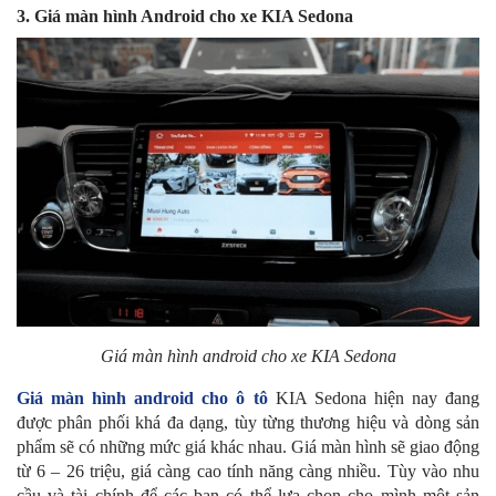
3. Giá màn hình Android cho xe KIA Sedona
Giá màn hình android cho xe KIA Sedona
Giá màn hình android cho ô tô
KIA Sedona hiện nay đang
được phân phối khá đa dạng, tùy từng thương hiệu và dòng sản
phẩm sẽ có những mức giá khác nhau. Giá màn hình sẽ giao động
từ 6 – 26 triệu, giá càng cao tính năng càng nhiều. Tùy vào nhu
cầu và tài chính để các bạn có thể lựa chọn cho mình một sản