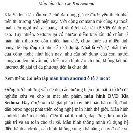
Màn hình theo xe Kia Sedona
Kia Sedona là mẫu xe 7 chỗ đa dụng giá rẻ được yêu thích nhất
trên thị trường Việt hiện nay. Với động cơ mạnh mẽ cùng sự thoải
mái, tiện nghi mà xe mang lại rất được các tài xế Việt đánh giá
cao. Tuy nhiên, Sedona lại có nhược điểm khá lớn đó chính là
màn hình theo xe còn nhiều hạn chế, chưa thực sự nhiều tính
năng để đáp ứng đủ nhu cầu sử dụng. Nhất là với sự phát triển
của công nghệ như hiện nay, nhu cầu sử dụng của con người
cũng cao lên thì với một chiếc màn hình 7 inch nhỏ, không kết nối
internet để giải trí đa phương tiện là chưa đủ.
Xem thêm:
Có nên lắp
màn hình android ô tô 7 inch
?
Đứng trước những vấn đề đó, các thương hiệu nội thất ô tô lớn đã
nghiên cứu và cho ra mắt sản phẩm
màn hình DVD Kia
Sedona
. Đây được xem là giải pháp thay thế hoàn hảo nhất, đánh
dấu bước ngoặt phát triển công nghệ màn hình thế giới. Màn hình
android như một chiếc điện thoại thu nhỏ, đáp ứng đủ nhu cầu
giải trí và an toàn cho tài xế. Màn hình thông minh sử dụng hệ
điều hành android, cấu hình khủng cùng khả năng chạy đa tác vụ