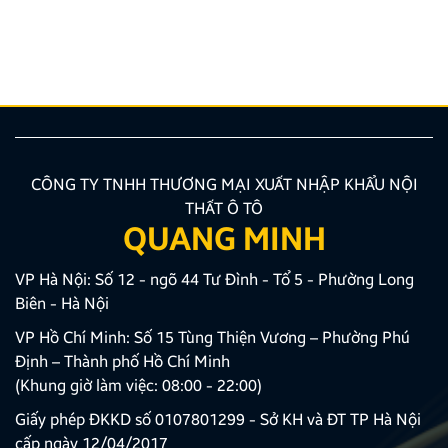
hướng được nhiều chủ xe ưu tiên lựa chọn. Tuy
nhiên, để thiết bị phát huy tối đa hiệu quả, hiển thị
sắc nét và tuyệt đối không ảnh hưởng đến hệ […]
CÔNG TY TNHH THƯƠNG MẠI XUẤT NHẬP KHẨU NỘI
THẤT Ô TÔ
QUANG MINH
VP Hà Nội: Số 12 - ngõ 44 Tư Đình - Tổ 5 - Phường Long
Biên - Hà Nội
VP Hồ Chí Minh: Số 15 Tùng Thiện Vương – Phường Phú
Định – Thành phố Hồ Chí Minh
(Khung giờ làm việc: 08:00 - 22:00)
Giấy phép ĐKKD số 0107801299 - Sở KH và ĐT TP Hà Nội
cấp ngày 12/04/2017