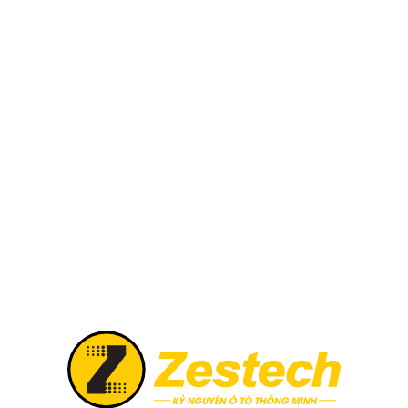
#1 Đánh giá xe Mitsubishi Attrage: Giá
tham khảo, thông số kỹ thuật 2026
Mitsubishi Attrage phiên bản 2026 có nhiều
thay đổi trong thiết kế từ bên ngoài lẫn bên
trong, được trang bị thêm nhiều thiết bị hiện
đại mang đến cho khách hàng nhiều thêm sự
trải nghiệm tuyệt vời hơn. Với số tiền hợp lý
Mitsubishi Attrage là một trong những dòng