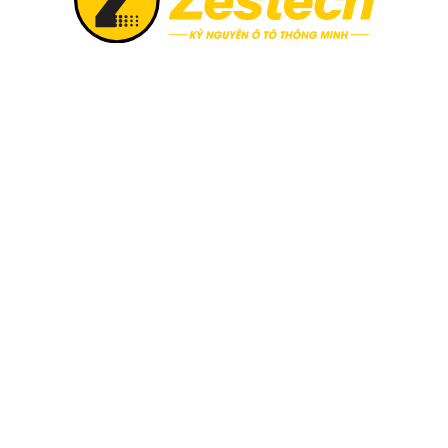
ồ xe hơi” ưa chuộng hiện nay phải kể đến màn hình DVD Android. Khác
 nay đem đến những tính năng vượt trội. Phải kể đến một số thương h
ủa hãng này điều khiển trực tiếp bằng giọng nói, người dùng không p
he nhạc, xem video, chỉ dẫn đường, kiểm tra phạt nguội hay định vị vị 
thể tích hợp cùng camera hành trình, cảm biến lùi, cảm biến áp suất
i mức giá hợp lý thì việc nên đầu tư một chiếc màn hình DVD Android là
ình android ô tô